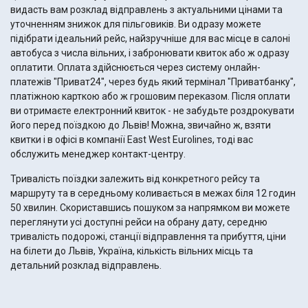
видасть вам розклад відправлень з актуальними цінами та
уточненням знижок для пільговиків. Ви одразу можете
підібрати ідеальний рейс, найзручніше для вас місце в салоні
автобуса з числа вільних, і забронювати квиток або ж одразу
оплатити. Оплата здійснюється через систему онлайн-
платежів "Приват24", через будь який термінал "Приватбанку",
платіжною карткою або ж грошовим переказом. Після оплати
ви отримаєте електронний квиток - не забудьте роздрокувати
його перед поїздкою до Львів! Можна, звичайно ж, взяти
квитки і в офісі в компанії East West Eurolines, тоді вас
обслужить менеджер контакт-центру.
Тривалість поїздки залежить від конкретного рейсу та
маршруту та в середньому коливається в межах біля 12 годин
50 хвилин. Скориставшись пошуком за напрямком ви можете
переглянути усі доступні рейси на обрану дату, середню
тривалість подорожі, станції відправлення та прибуття, ціни
на білети до Львів, Україна, кількість вільних місць та
детальний розклад відправлень.