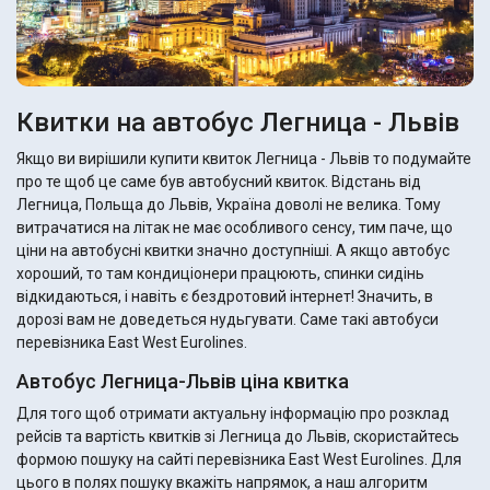
Квитки на автобус Легница - Львів
Якщо ви вирішили купити квиток Легница - Львів то подумайте
про те щоб це саме був автобусний квиток. Відстань від
Легница, Польща до Львів, Україна доволі не велика. Тому
витрачатися на літак не має особливого сенсу, тим паче, що
ціни на автобусні квитки значно доступніші. А якщо автобус
хороший, то там кондиціонери працюють, спинки сидінь
відкидаються, і навіть є бездротовий інтернет! Значить, в
дорозі вам не доведеться нудьгувати. Саме такі автобуси
перевізника East West Eurolines.
Автобус Легница-Львів ціна квитка
Для того щоб отримати актуальну інформацію про розклад
рейсів та вартість квитків зі Легница до Львів, скористайтесь
формою пошуку на сайті перевізника East West Eurolines. Для
цього в полях пошуку вкажіть напрямок, а наш алгоритм