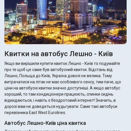
Квитки на автобус Лешно - Київ
Якщо ви вирішили купити квиток Лешно - Київ то подумайте
про те щоб це саме був автобусний квиток. Відстань від
Лешно, Польща до Київ, Україна доволі не велика. Тому
витрачатися на літак не має особливого сенсу, тим паче, що
ціни на автобусні квитки значно доступніші. А якщо автобус
хороший, то там кондиціонери працюють, спинки сидінь
відкидаються, і навіть є бездротовий інтернет! Значить, в
дорозі вам не доведеться нудьгувати. Саме такі автобуси
перевізника East West Eurolines.
Автобус Лешно-Київ ціна квитка