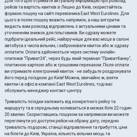
Для того щоб отримати актуальну інформацію про розклад
рейсів та вартість квитків зі Лешно до Київ, скористайтесь
формою пошуку на сайті перевізника East West Eurolines. Для
цього в полях пошуку вкажіть напрямок, а наш алгоритм
видасть вам розклад відправлень з актуальними цінами та
уточненням знижок для пільговиків. Ви одразу можете
підібрати ідеальний рейс, найзручніше для вас місце в салоні
автобуса з числа вільних, і забронювати квиток або ж одразу
оплатити. Оплата здійснюється через систему онлайн-
платежів "Приват24", через будь який термінал "Приватбанку",
платіжною карткою або ж грошовим переказом. Після оплати
ви отримаєте електронний квиток - не забудьте роздрокувати
його перед поїздкою до Київ! Можна, звичайно ж, взяти
квитки і в офісі в компанії East West Eurolines, тоді вас
обслужить менеджер контакт-центру.
Тривалість поїздки залежить від конкретного рейсу та
маршруту та в середньому коливається в межах біля 22 годин
20 хвилин. Скориставшись пошуком за напрямком ви можете
переглянути усі доступні рейси на обрану дату, середню
тривалість подорожі, станції відправлення та прибуття, ціни
на білети до Київ, Україна, кількість вільних місць та