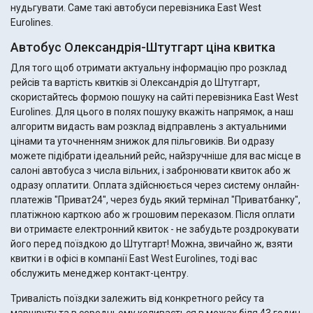
нудьгувати. Саме такі автобуси перевізника East West
Eurolines.
Автобус Олександрія-Штутгарт ціна квитка
Для того щоб отримати актуальну інформацію про розклад
рейсів та вартість квитків зі Олександрія до Штутгарт,
скористайтесь формою пошуку на сайті перевізника East West
Eurolines. Для цього в полях пошуку вкажіть напрямок, а наш
алгоритм видасть вам розклад відправлень з актуальними
цінами та уточненням знижок для пільговиків. Ви одразу
можете підібрати ідеальний рейс, найзручніше для вас місце в
салоні автобуса з числа вільних, і забронювати квиток або ж
одразу оплатити. Оплата здійснюється через систему онлайн-
платежів "Приват24", через будь який термінал "Приватбанку",
платіжною карткою або ж грошовим переказом. Після оплати
ви отримаєте електронний квиток - не забудьте роздрокувати
його перед поїздкою до Штутгарт! Можна, звичайно ж, взяти
квитки і в офісі в компанії East West Eurolines, тоді вас
обслужить менеджер контакт-центру.
Тривалість поїздки залежить від конкретного рейсу та