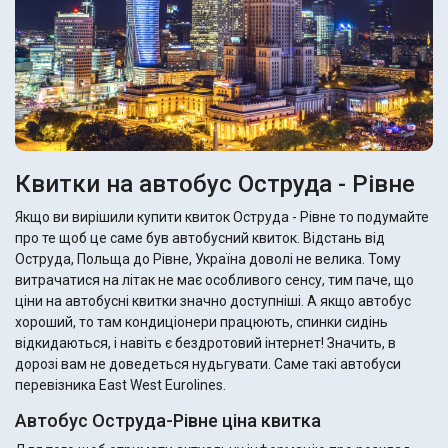
Квитки на автобус Оструда - Рівне
Якщо ви вирішили купити квиток Оструда - Рівне то подумайте
про те щоб це саме був автобусний квиток. Відстань від
Оструда, Польща до Рівне, Україна доволі не велика. Тому
витрачатися на літак не має особливого сенсу, тим паче, що
ціни на автобусні квитки значно доступніші. А якщо автобус
хороший, то там кондиціонери працюють, спинки сидінь
відкидаються, і навіть є бездротовий інтернет! Значить, в
дорозі вам не доведеться нудьгувати. Саме такі автобуси
перевізника East West Eurolines.
Автобус Оструда-Рівне ціна квитка