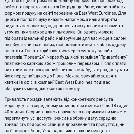
Для того щоб отримати актуальну інформацію про розклад
рейсів та вартість квитків зі Оструда до Рівне, скористайтесь
формою пошуку на сайті перевізника East West Eurolines. Для
цього в полях пошуку вкажіть напрямок, а наш алгоритм
видасть вам розклад відправлень з актуальними цінами та
уточненням знижок для пільговиків. Ви одразу можете
підібрати ідеальний рейс, найзручніше для вас місце в салоні
автобуса з числа вільних, і забронювати квиток або ж одразу
оплатити. Оплата здійснюється через систему онлайн-
платежів "Приват24", через будь який термінал "Приватбанку",
платіжною карткою або ж грошовим переказом. Після оплати
ви отримаєте електронний квиток - не забудьте роздрокувати
його перед поїздкою до Рівне! Можна, звичайно ж, взяти
квитки і в офісі в компанії East West Eurolines, тоді вас
обслужить менеджер контакт-центру.
Тривалість поїздки залежить від конкретного рейсу та
маршруту та в середньому коливається в межах біля 18 годин
40 хвилин. Скориставшись пошуком за напрямком ви можете
переглянути усі доступні рейси на обрану дату, середню
тривалість подорожі, станції відправлення та прибуття, ціни
на білети до Рівне, Україна, кількість вільних місць та