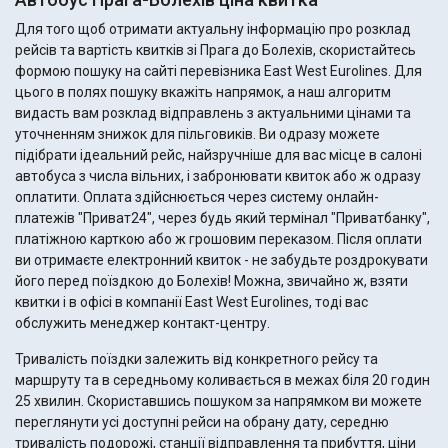
Для того щоб отримати актуальну інформацію про розклад
рейсів та вартість квитків зі Прага до Болехів, скористайтесь
формою пошуку на сайті перевізника East West Eurolines. Для
цього в полях пошуку вкажіть напрямок, а наш алгоритм
видасть вам розклад відправлень з актуальними цінами та
уточненням знижок для пільговиків. Ви одразу можете
підібрати ідеальний рейс, найзручніше для вас місце в салоні
автобуса з числа вільних, і забронювати квиток або ж одразу
оплатити. Оплата здійснюється через систему онлайн-
платежів "Приват24", через будь який термінал "Приватбанку",
платіжною карткою або ж грошовим переказом. Після оплати
ви отримаєте електронний квиток - не забудьте роздрокувати
його перед поїздкою до Болехів! Можна, звичайно ж, взяти
квитки і в офісі в компанії East West Eurolines, тоді вас
обслужить менеджер контакт-центру.
Тривалість поїздки залежить від конкретного рейсу та
маршруту та в середньому коливається в межах біля 20 годин
25 хвилин. Скориставшись пошуком за напрямком ви можете
переглянути усі доступні рейси на обрану дату, середню
тривалість подорожі, станції відправлення та прибуття, ціни