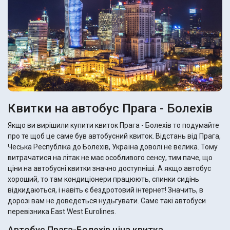
Квитки на автобус Прага - Болехів
Якщо ви вирішили купити квиток Прага - Болехів то подумайте
про те щоб це саме був автобусний квиток. Відстань від Прага,
Чеська Республіка до Болехів, Україна доволі не велика. Тому
витрачатися на літак не має особливого сенсу, тим паче, що
ціни на автобусні квитки значно доступніші. А якщо автобус
хороший, то там кондиціонери працюють, спинки сидінь
відкидаються, і навіть є бездротовий інтернет! Значить, в
дорозі вам не доведеться нудьгувати. Саме такі автобуси
перевізника East West Eurolines.
Автобус Прага-Болехів ціна квитка