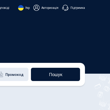
Підтримка
дповіді
Укр
Авторизація
нська
ий
+38 098 815 44 44
+48 508 154 444
+49 152 581 544 44
h
Чат в Viber
Чатбот в Telegram
Чат в Messenger
Пошук