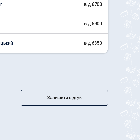
г
від 6700
від 5900
ицький
від 6350
Залишити відгук