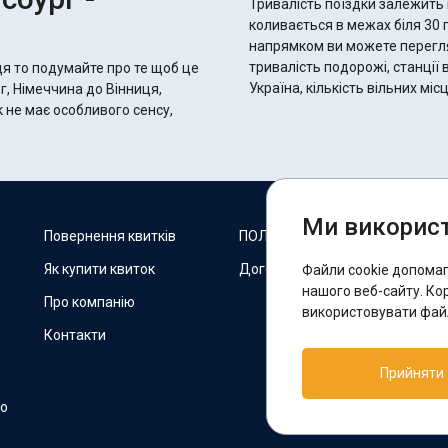
Тривалість поїздки залежить 
коливається в межах біля 30 годин 40 хвилин.
напрямком ви можете переглян
тривалість подорожі, станції 
ця то подумайте про те щоб це
Україна, кількість вільних мі
г, Німеччина до Вінниця,
к не має особливого сенсу,
Ми використ
М
Повернення квитків
ПОЛІТИКА COOKIES
Як купити квиток
Договір оферти
Файли cookie допома
F
нашого веб-сайту. Ко
Про компанію
використовувати файл
Контакти
П
Прийняти
T
но