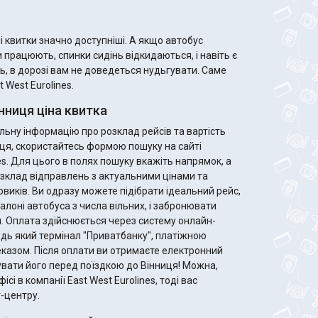
 значно доступніші. А якщо автобус
 працюють, спинки сидінь відкидаються, і навіть є
ь, в дорозі вам не доведеться нудьгувати. Саме
 West Eurolines.
нниця ціна квитка
ьну інформацію про розклад рейсів та вартість
ниця, скористайтесь формою пошуку на сайті
es. Для цього в полях пошуку вкажіть напрямок, а
зклад відправлень з актуальними цінами та
ідеальний рейс,
алоні автобуса з числа вільних, і забронювати
. Оплата здійснюється через систему онлайн-
удь який термінал "Приватбанку", платіжною
те електронний
увати його перед поїздкою до Вінниця! Можна,
ісі в компанії East West Eurolines, тоді вас
-центру.