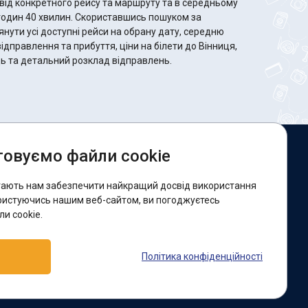
від конкретного рейсу та маршруту та в середньому
 Скориставшись пошуком за
ути усі доступні рейси на обрану дату, середню
відправлення та прибуття, ціни на білети до Вінниця,
сць та детальний розклад відправлень.
овуємо файли cookie
и в соцмережах:
гають нам забезпечити найкращий досвід використання
acebook
ристуючись нашим веб-сайтом, ви погоджуєтесь
и cookie.
ідтримка:
Політика конфіденційності
elegram-бот
Viber
Messenger