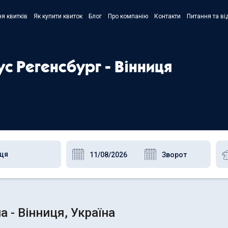
я квитків
Як купити квиток
Блог
Про компанію
Контакти
Питання та ві
- Украї
- Русск
ус Регенсбург - Вінниця
- Polski
- Englis
 - Вінниця, Україна