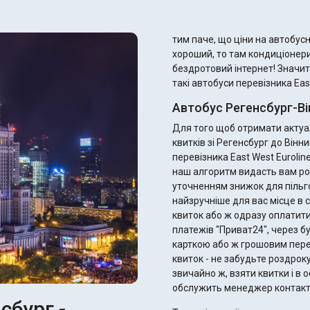
тим паче, що ціни на автобусні квитки
хороший, то там кондиціонери
бездротовий інтернет! Значит
такі автобуси перевізника East
Автобус Регенсбург-Ві
Для того щоб отримати актуал
квитків зі Регенсбург до Він
перевізника East West Eurolin
наш алгоритм видасть вам ро
уточненням знижок для пільговиків. Ви одразу можете підібрати 
найзручніше для вас місце в с
квиток або ж одразу оплатити
платежів "Приват24", через б
карткою або ж грошовим переказом. Після оплати ви отримає
квиток - не забудьте роздрок
звичайно ж, взяти квитки і в оф
обслужить менеджер контакт
сбург -