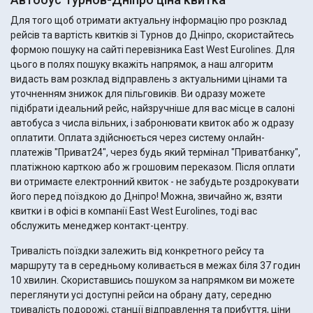
Для того щоб отримати актуальну інформацію про розклад
рейсів та вартість квитків зі Турнов до Дніпро, скористайтесь
формою пошуку на сайті перевізника East West Eurolines. Для
цього в полях пошуку вкажіть напрямок, а наш алгоритм
видасть вам розклад відправлень з актуальними цінами та
уточненням знижок для пільговиків. Ви одразу можете
підібрати ідеальний рейс, найзручніше для вас місце в салоні
автобуса з числа вільних, і забронювати квиток або ж одразу
оплатити. Оплата здійснюється через систему онлайн-
платежів "Приват24", через будь який термінал "Приватбанку",
платіжною карткою або ж грошовим переказом. Після оплати
ви отримаєте електронний квиток - не забудьте роздрокувати
його перед поїздкою до Дніпро! Можна, звичайно ж, взяти
квитки і в офісі в компанії East West Eurolines, тоді вас
обслужить менеджер контакт-центру.
Тривалість поїздки залежить від конкретного рейсу та
маршруту та в середньому коливається в межах біля 37 годин
10 хвилин. Скориставшись пошуком за напрямком ви можете
переглянути усі доступні рейси на обрану дату, середню
тривалість подорожі, станції відправлення та прибуття, ціни