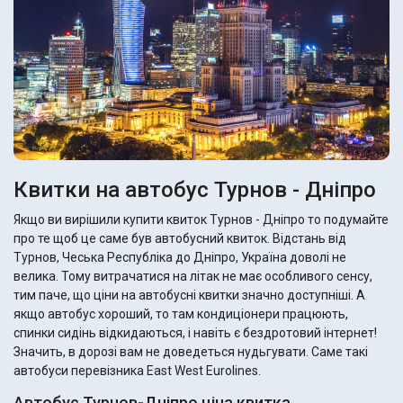
Квитки на автобус Турнов - Дніпро
Якщо ви вирішили купити квиток Турнов - Дніпро то подумайте
про те щоб це саме був автобусний квиток. Відстань від
Турнов, Чеська Республіка до Дніпро, Україна доволі не
велика. Тому витрачатися на літак не має особливого сенсу,
тим паче, що ціни на автобусні квитки значно доступніші. А
якщо автобус хороший, то там кондиціонери працюють,
спинки сидінь відкидаються, і навіть є бездротовий інтернет!
Значить, в дорозі вам не доведеться нудьгувати. Саме такі
автобуси перевізника East West Eurolines.
Автобус Турнов-Дніпро ціна квитка