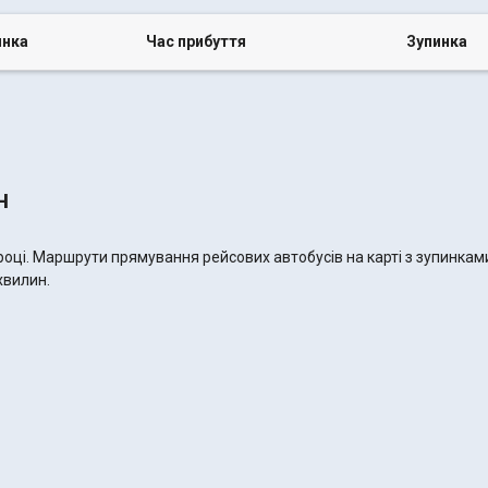
инка
Час прибуття
Зупинка
н
 році. Маршрути прямування рейсових автобусів на карті з зупинка
 хвилин.