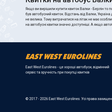
Якщо ви вирішили купити квиток Валки - Берлін то 
був автобусний квиток. Відстань від Валки, Україна 
не велика. Тому витрачатися на літак не має особли
на автобусні квитки значно доступніші. А якщо автобус хороший, то там
East West Eurolines - це хороші автобуси, відмінний
сервіс та зручність при покупці квитків
© 2017 - 2026 East West Eurolines. Усі права захище