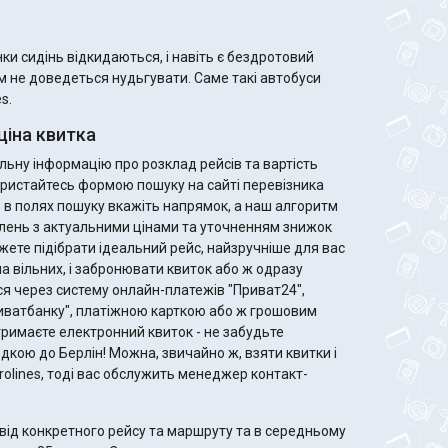
и сидінь відкидаються, і навіть є бездротовий
ам не доведеться нудьгувати. Саме такі автобуси
s.
ціна квитка
ьну інформацію про розклад рейсів та вартість
скористайтесь формою пошуку на сайті перевізника
го в полях пошуку вкажіть напрямок, а наш алгоритм
лень з актуальними цінами та уточненням знижок
ла вільних, і забронювати квиток або ж одразу
я через систему онлайн-платежів "Приват24",
риватбанку", платіжною карткою або ж грошовим
дкою до Берлін! Можна, звичайно ж, взяти квитки і
Eurolines, тоді вас обслужить менеджер контакт-
від конкретного рейсу та маршруту та в середньому