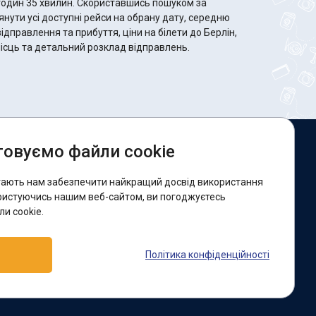
 Скориставшись пошуком за
ути усі доступні рейси на обрану дату, середню
відправлення та прибуття, ціни на білети до Берлін,
 місць та детальний розклад відправлень.
овуємо файли cookie
и в соцмережах:
гають нам забезпечити найкращий досвід використання
acebook
ристуючись нашим веб-сайтом, ви погоджуєтесь
и cookie.
ідтримка:
Політика конфіденційності
elegram-бот
Viber
Messenger