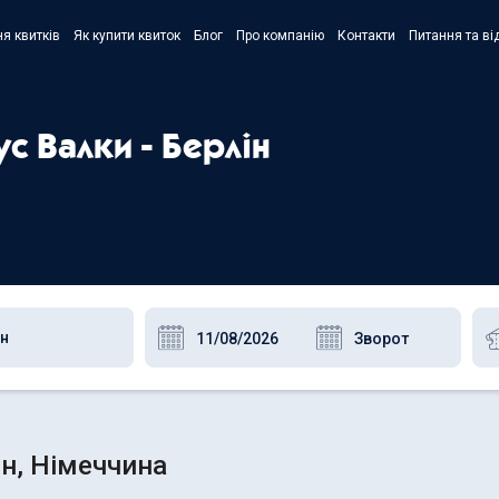
я квитків
Як купити квиток
Блог
Про компанію
Контакти
Питання та ві
- Украї
- Русск
ус Валки - Берлін
- Polski
- Englis
ін, Німеччина