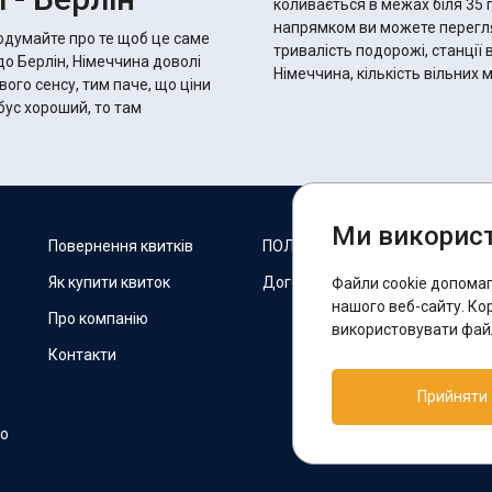
коливається в межах біля 35 годин 35 хвилин.
напрямком ви можете переглян
подумайте про те щоб це саме
тривалість подорожі, станції 
до Берлін, Німеччина доволі
Німеччина, кількість вільних
вого сенсу, тим паче, що ціни
Ми використ
М
Повернення квитків
ПОЛІТИКА COOKIES
Як купити квиток
Договір оферти
Файли cookie допома
F
нашого веб-сайту. Ко
Про компанію
використовувати файл
Контакти
П
Прийняти
T
но