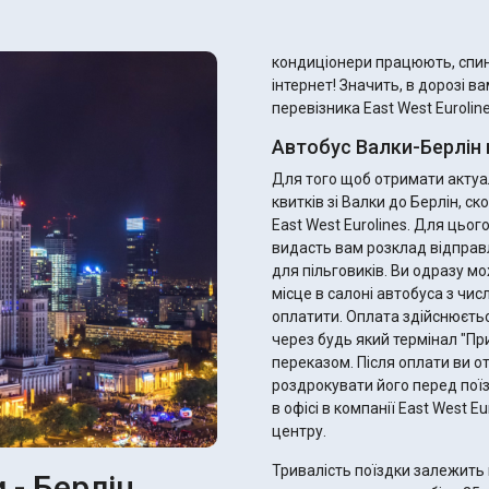
кондиціонери працюють, спинк
інтернет! Значить, в дорозі в
перевізника East West Euroline
Автобус Валки-Берлін 
Для того щоб отримати актуал
квитків зі Валки до Берлін, 
East West Eurolines. Для цьо
видасть вам розклад відправ
для пільговиків. Ви одразу можете підібрати ідеальний рейс, найзручніше для вас
місце в салоні автобуса з чис
оплатити. Оплата здійснюєтьс
через будь який термінал "П
переказом. Після оплати ви отримаєте електронний квиток - не забудьте
роздрокувати його перед поїз
в офісі в компанії East West 
центру.
Тривалість поїздки залежить 
 - Берлін