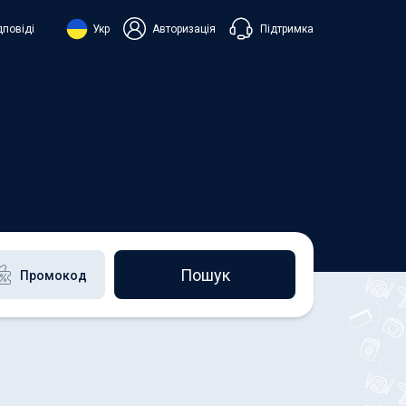
Підтримка
дповіді
Укр
Авторизація
нська
ий
+38 098 815 44 44
+48 508 154 444
+49 152 581 544 44
h
Чат в Viber
Чатбот в Telegram
Чат в Messenger
Пошук