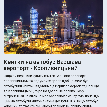
Квитки на автобус Варшава
аеропорт - Кропивницький
Якщо ви вирішили купити квиток Варшава аеропорт -
Кропивницький то подумайте про те щоб це саме був
автобусний квиток. Відстань від Варшава аеропорт, Польща
до Кропивницький, Україна доволі не велика. Тому
витрачатися на літак не має особливого сенсу, тим паче, що
ціни на автобусні квитки значно доступніші. А якщо автобус
хороший, то там кондиціонери працюють, спинки сидінь