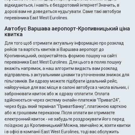
відкидаються, і навіть є бездротовий інтернет! Значить, в
дорозі вам не доведеться нудьгувати. Саме такі автобуси
перевізника East West Eurolines.
Автобус Варшава аеропорт-Кропивницький ціна
квитка
Для того щоб отримати актуальну інформацію про розклад
рейсів та вартість квитків зі Варшава аеропорт до
Кропивницький, скористайтесь формою пошуку на сайті
перевізника East West Eurolines. Для цього в полях пошуку
вкажіть напрямок, а наш алгоритм видасть вам розклад
відправлень з актуальними цінами та уточненням знижок для
пільговиків. Ви одразу можете підібрати ідеальний рейс,
найзручніше для вас місце в салоні автобуса з числа вільних, і
забронювати квиток або ж одразу оплатити. Оплата
здійснюється через систему онлайн-платежів "Приват24",
через будь який термінал "Приватбанку", платіжною карткою
або ж грошовим переказом. Після оплати ви отримаєте
електронний квиток - не забудьте роздрокувати його перед
поїздкою до Кропивницький! Можна, звичайно ж, взяти квитки
і в офісі в компанії East West Eurolines, тоді вас обслужить