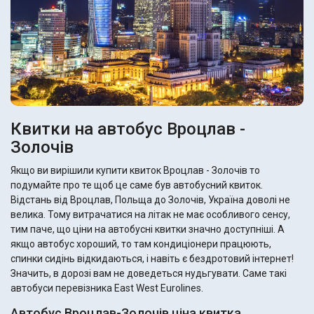
Квитки на автобус Вроцлав -
Золочiв
Якщо ви вирішили купити квиток Вроцлав - Золочiв то
подумайте про те щоб це саме був автобусний квиток.
Відстань від Вроцлав, Польща до Золочiв, Україна доволі не
велика. Тому витрачатися на літак не має особливого сенсу,
тим паче, що ціни на автобусні квитки значно доступніші. А
якщо автобус хороший, то там кондиціонери працюють,
спинки сидінь відкидаються, і навіть є бездротовий інтернет!
Значить, в дорозі вам не доведеться нудьгувати. Саме такі
автобуси перевізника East West Eurolines.
Автобус Вроцлав-Золочiв ціна квитка