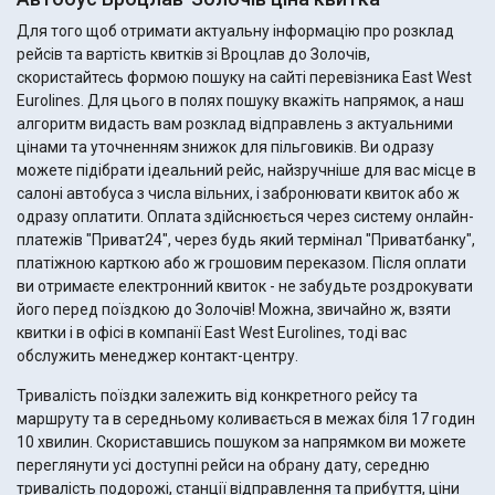
Для того щоб отримати актуальну інформацію про розклад
рейсів та вартість квитків зі Вроцлав до Золочiв,
скористайтесь формою пошуку на сайті перевізника East West
Eurolines. Для цього в полях пошуку вкажіть напрямок, а наш
алгоритм видасть вам розклад відправлень з актуальними
цінами та уточненням знижок для пільговиків. Ви одразу
можете підібрати ідеальний рейс, найзручніше для вас місце в
салоні автобуса з числа вільних, і забронювати квиток або ж
одразу оплатити. Оплата здійснюється через систему онлайн-
платежів "Приват24", через будь який термінал "Приватбанку",
платіжною карткою або ж грошовим переказом. Після оплати
ви отримаєте електронний квиток - не забудьте роздрокувати
його перед поїздкою до Золочiв! Можна, звичайно ж, взяти
квитки і в офісі в компанії East West Eurolines, тоді вас
обслужить менеджер контакт-центру.
Тривалість поїздки залежить від конкретного рейсу та
маршруту та в середньому коливається в межах біля 17 годин
10 хвилин. Скориставшись пошуком за напрямком ви можете
переглянути усі доступні рейси на обрану дату, середню
тривалість подорожі, станції відправлення та прибуття, ціни