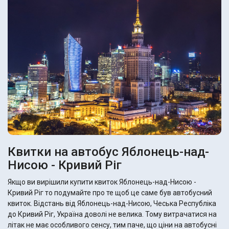
Квитки на автобус Яблонець-над-
Нисою - Кривий Ріг
Якщо ви вирішили купити квиток Яблонець-над-Нисою -
Кривий Ріг то подумайте про те щоб це саме був автобусний
квиток. Відстань від Яблонець-над-Нисою, Чеська Республіка
до Кривий Ріг, Україна доволі не велика. Тому витрачатися на
літак не має особливого сенсу, тим паче, що ціни на автобусні