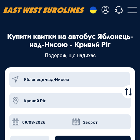
- Українська
Купити квитки на автобус Яблонець-
- Русский
+38 098 815 44 44
над-Нисою - Кривий Ріг
- Polski
+48 508 154 444
+49 152 581 544 44
Подорож, що надихає
- English
Чат в Viber
Чатбот в Telegram
Чат в Messenger