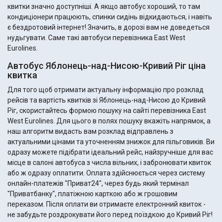
квитки значно доступніші. А якщо автобус хороший, то там
кондиціонери працюють, спинки сидінь відкидаються, і навіть
є бездротовий інтернет! Значить, в дорозі вам не доведеться
нудьгувати. Саме такі автобуси перевізника East West
Eurolines.
Автобус Яблонець-над-Нисою-Кривий Ріг ціна
квитка
Для того щоб отримати актуальну інформацію про розклад
рейсів та вартість квитків зі Яблонець-над-Нисою до Кривий
Ріг, скористайтесь формою пошуку на сайті перевізника East
West Eurolines. Для цього в полях пошуку вкажіть напрямок, а
наш алгоритм видасть вам розклад відправлень з
актуальними цінами та уточненням знижок для пільговиків. Ви
одразу можете підібрати ідеальний рейс, найзручніше для вас
місце в салоні автобуса з числа вільних, і забронювати квиток
або ж одразу оплатити. Оплата здійснюється через систему
онлайн-платежів "Приват24", через будь який термінал
"Приватбанку", платіжною карткою або ж грошовим
переказом. Після оплати ви отримаєте електронний квиток -
не забудьте роздрокувати його перед поїздкою до Кривий Ріг!