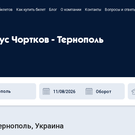
билетов
Как купить билет
Блог
О компании
Контакты
Вопросы и ответ
- Українс
- Русский
ус Чортков - Тернополь
- Polski
- English
ернополь, Украина