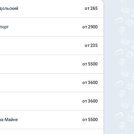
дольский
от 265
порт
от 2900
от 235
от 5500
от 3600
от 3600
на-Майне
от 5500