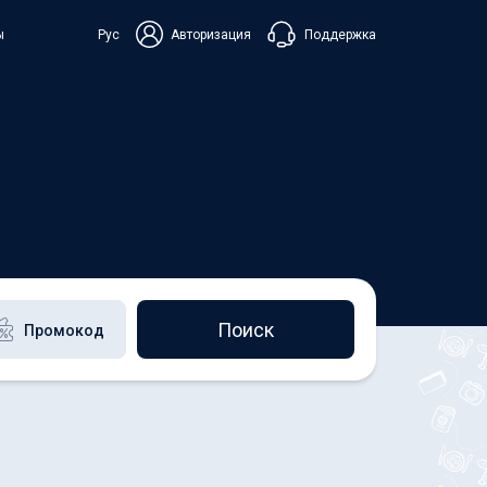
Поддержка
ы
Рус
Авторизация
ька
+38 098 815 44 44
+48 508 154 444
+49 152 581 544 44
Чат в Viber
Чатбот в Telegram
Чат в Messenger
Поиск