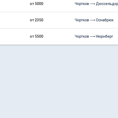
от 5000
Чортков ⟶ Дюссельдо
от 2350
Чортков ⟶ Оснабрюк
от 5500
Чортков ⟶ Нюрнберг