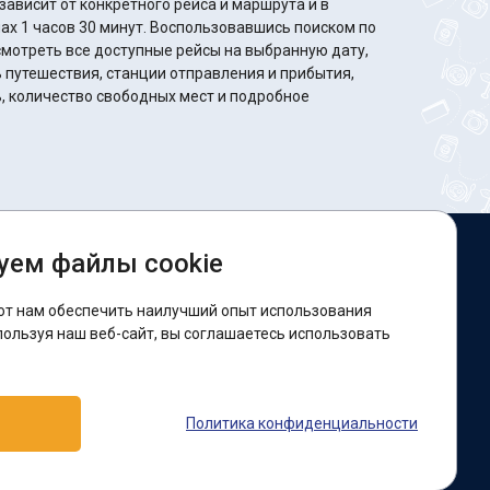
ависит от конкретного рейса и маршрута и в
ут. Воспользовавшись поиском по
мотреть все доступные рейсы на выбранную дату,
путешествия, станции отправления и прибытия,
, количество свободных мест и подробное
уем файлы cookie
ы в соцсетях:
ют нам обеспечить наилучший опыт использования
acebook
пользуя наш веб-сайт, вы соглашаетесь использовать
оддержка:
Политика конфиденциальности
elegram-бот
Viber
Messenger