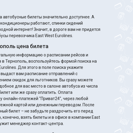
а автобусные билеты значительно доступнее. А
м кондиционеры работают, спинки сидений
одной интернет! Значит, в дороге вам не придется
усы перевозчика East West Eurolines.
ополь цена билета
туальную информацию о расписании рейсов и
в в Тернополь, воспользуйтесь формой поиска на
urolines. Для этого в поле поиска укажите
 выдаст вам расписание отправлений с
идок для льготников. Вы сразу можете
добное для вас место в салоне автобуса из числа
билет или же сразу оплатить. Оплата
у онлайн-платежей "Приват24", через любой
жной картой или денежным переводом. После
ный билет – не забудьте раздрочить его перед
 конечно, взять билеты и в офисе в компании East
служит менеджер контакт-центра.