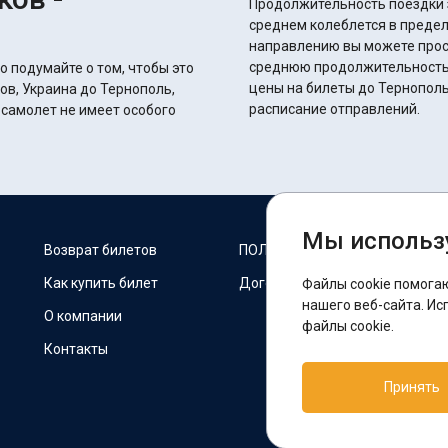
Продолжительность поездки з
среднем колеблется в пределах 1 часов 30 мин
направлению вы можете прос
среднюю продолжительность 
о подумайте о том, чтобы это
цены на билеты до Тернополь
ов, Украина до Тернополь,
расписание отправлений.
 самолет не имеет особого
Мы использ
М
Возврат билетов
ПОЛИТИКА COOKIES
Как купить билет
Договор оферты
Файлы cookie помога
F
нашего веб-сайта. Ис
О компании
файлы cookie.
Контакты
П
Принять
T