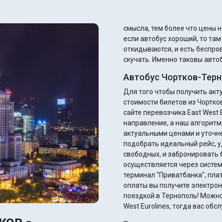
смысла, тем более что цены н
если автобус хороший, то та
откидываются, и есть беспров
скучать. Именно таковы автоб
Автобус Чортков-Терн
Для того чтобы получить ак
стоимости билетов из Чортко
сайте перевозчика East West E
направление, а наш алгоритм
актуальными ценами и уточнением ск
подобрать идеальный рейс, у
свободных, и забронировать 
осуществляется через систем
терминал "Приватбанка", плате
оплаты вы получите электрон
поездкой в Тернополь! Можно,
West Eurolines, тогда вас об
ков -