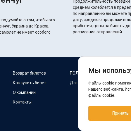
Продолжительность поездки з
среднем колеблется в пределах 27 часов 10 
по направлению вы можете п
дату, среднюю продолжитель
 подумайте о том, чтобы это
прибытия, цены на билеты до
нчуг, Украина до Краков,
расписание отправлений.
самолет не имеет особого
Мы использ
М
Возврат билетов
ПОЛИТИКА COOKIES
Как купить билет
Договор оферты
Файлы cookie помога
F
нашего веб-сайта. Ис
О компании
файлы cookie.
Контакты
П
Принять
T