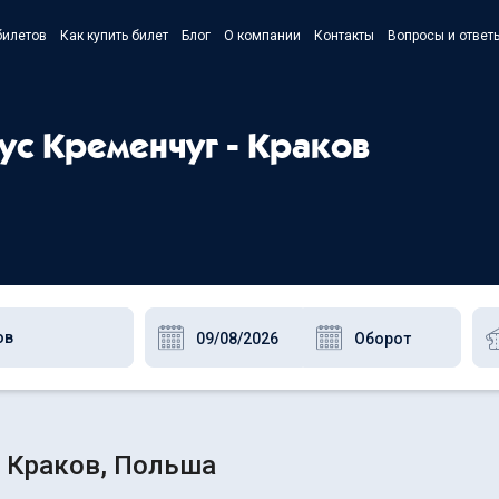
билетов
Как купить билет
Блог
О компании
Контакты
Вопросы и ответ
- Українс
- Русский
бус Кременчуг - Краков
- Polski
- English
- Краков, Польша