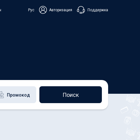
Поддержка
ы
Рус
Авторизация
ька
+38 098 815 44 44
+48 508 154 444
+49 152 581 544 44
Чат в Viber
Чатбот в Telegram
Чат в Messenger
Поиск