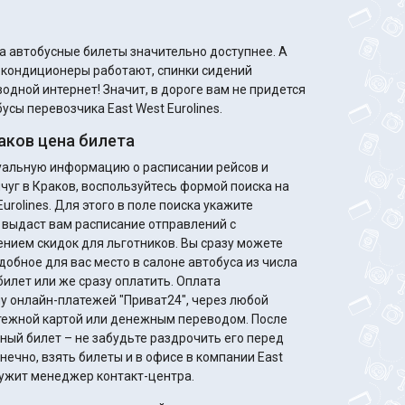
а автобусные билеты значительно доступнее. А
м кондиционеры работают, спинки сидений
одной интернет! Значит, в дороге вам не придется
усы перевозчика East West Eurolines.
аков цена билета
туальную информацию о расписании рейсов и
чуг в Краков, воспользуйтесь формой поиска на
urolines. Для этого в поле поиска укажите
 выдаст вам расписание отправлений с
идок для льготников. Вы сразу можете
добное для вас место в салоне автобуса из числа
билет или же сразу оплатить. Оплата
у онлайн-платежей "Приват24", через любой
жной картой или денежным переводом. После
ный билет – не забудьте раздрочить его перед
нечно, взять билеты и в офисе в компании East
служит менеджер контакт-центра.