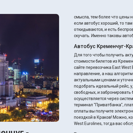
смысла, тем более что цены н
если автобус хороший, то та
откидываются, и есть беспров
скучать. Именно таковы автоб
Автобус Кременчуг-Кр
Для того чтобы получить ак
стоимости билетов из Кремен
сайте перевозчика East West E
направление, а наш алгоритм
актуальными ценами и уточнением ск
подобрать идеальный рейс, у
свободных, и забронировать 
осуществляется через систем
терминал "Приватбанка", плате
оплаты вы получите электрон
поездкой в Краков! Можно, ко
West Eurolines, тогда вас об
енчуг -