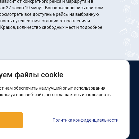
ависит от конкретного рейса и маршрута и в
минут. Воспользовавшись поиском
росмотреть все доступные рейсы на выбранную
ность путешествия, станции отправления и
 Краков, количество свободных мест и подробное
уем файлы cookie
ы в соцсетях:
ют нам обеспечить наилучший опыт использования
acebook
пользуя наш веб-сайт, вы соглашаетесь использовать
оддержка:
Политика конфиденциальности
elegram-бот
Viber
Messenger