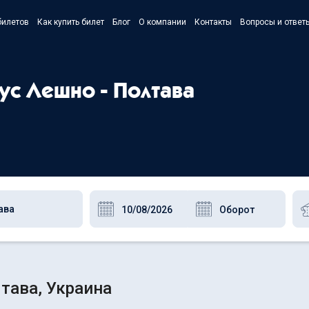
билетов
Как купить билет
Блог
О компании
Контакты
Вопросы и ответ
- Українс
- Русский
ус Лешно - Полтава
- Polski
- English
тава, Украина