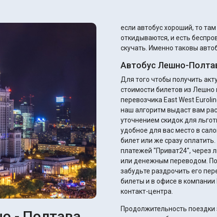
если автобус хороший, то та
откидываются, и есть беспров
скучать. Именно таковы автоб
Автобус Лешно-Полтав
Для того чтобы получить ак
стоимости билетов из Лешно 
перевозчика East West Euroli
наш алгоритм выдаст вам ра
уточнением скидок для льготников. Вы сразу можете подобрать и
удобное для вас место в сало
билет или же сразу оплатить
платежей "Приват24", через 
или денежным переводом. После оплаты вы получите электронный билет – не
забудьте раздрочить его пер
билеты и в офисе в компании 
контакт-центра.
Продолжительность поездки з
о - Полтава