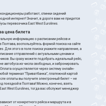
м кондиционеры работают, спинки сидений
одной интернет! Значит, в дороге вам не придется
усы перевозчика East West Eurolines.
а цена билета
туальную информацию о расписании рейсов и
в Полтава, воспользуйтесь формой поиска на сайте
nes. Для этого в поле поиска укажите направление, а
списание отправлений с актуальными ценами и
деальный рейс,
не автобуса из числа свободных, и забронировать
. Оплата осуществляется через систему онлайн-
любой терминал "Приватбанка", платежной картой
ед поездкой в Полтава! Можно, конечно, взять
East West Eurolines, тогда вас обслужит менеджер
ависит от конкретного рейса и маршрута и в