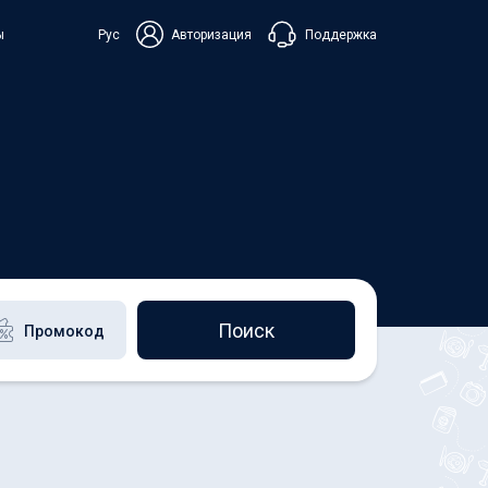
Поддержка
ы
Рус
Авторизация
ька
+38 098 815 44 44
+48 508 154 444
+49 152 581 544 44
Чат в Viber
Чатбот в Telegram
Чат в Messenger
Поиск