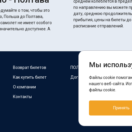
среднем колеблется в пределах 33 часов 25 
по направлению вы можете п
думайте о том, чтобы это
дату, среднюю продолжитель
о, Польша до Полтава,
прибытия, цены на билеты до
 самолет не имеет особого
расписание отправлений.
начительно доступнее. А
Мы использ
М
Возврат билетов
ПОЛИТИКА COOKIES
Как купить билет
Договор оферты
Файлы cookie помога
F
нашего веб-сайта. Ис
О компании
файлы cookie.
Контакты
П
Принять
T