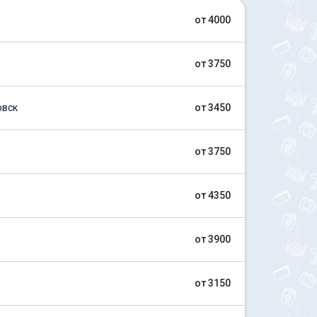
от 4000
от 3750
овск
от 3450
от 3750
от 4350
от 3900
от 3150