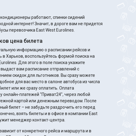
м кондиционеры работают, спинки сидений
одной интернет! Значит, в дороге вам не придется
усы перевозчика East West Eurolines.
ков цена билета
туальную информацию о расписании рейсов и
ь в Харьков, воспользуйтесь формой поиска на
urolines. Для этого в поле поиска укажите
 выдаст вам расписание отправлений с
идок для льготников. Вы сразу можете
добное для вас место в салоне автобуса из числа
билет или же сразу оплатить. Оплата
у онлайн-платежей "Приват24", через любой
жной картой или денежным переводом. После
ный билет – не забудьте раздрочить его перед
онечно, взять билеты и в офисе в компании East
служит менеджер контакт-центра.
ависит от конкретного рейса и маршрута и в