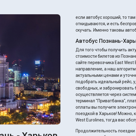
если автобус хороший, то та
откидываются, и есть беспров
скучать. Именно таковы автоб
Автобус Познань-Харь
Для того чтобы получить ак
стоимости билетов из Познан
сайте перевозчика East West E
направление, а наш алгоритм
актуальными ценами и уточнением ск
подобрать идеальный рейс, у
свободных, и забронировать 
осуществляется через систем
терминал "Приватбанка", плате
оплаты вы получите электрон
поездкой в Харьков! Можно, к
West Eurolines, тогда вас об
Продолжительность поездки з
ань - Харьков