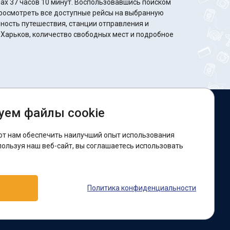
минут. Воспользовавшись поиском
росмотреть все доступные рейсы на выбранную
ность путешествия, станции отправления и
 Харьков, количество свободных мест и подробное
уем файлы cookie
ы в соцсетях:
ют нам обеспечить наилучший опыт использования
acebook
пользуя наш веб-сайт, вы соглашаетесь использовать
оддержка:
Политика конфиденциальности
elegram-бот
Viber
Messenger