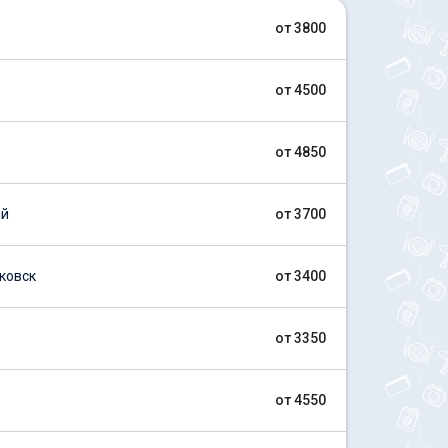
от 3800
от 4500
от 4850
ий
от 3700
ковск
от 3400
от 3350
от 4550