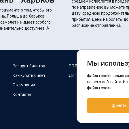
среднем колеблется в пределах 37 часов 10 
по направлению вы можете п
подумайте о том, чтобы это
дату, среднюю продолжитель
нь, Польша до Харьков,
прибытия, цены на билеты до
 самолет не имеет особого
расписание отправлений.
начительно доступнее. А
Мы использ
М
Возврат билетов
ПОЛИТИКА COOKIES
Как купить билет
Договор оферты
Файлы cookie помога
F
нашего веб-сайта. Ис
О компании
файлы cookie.
Контакты
П
Принять
T