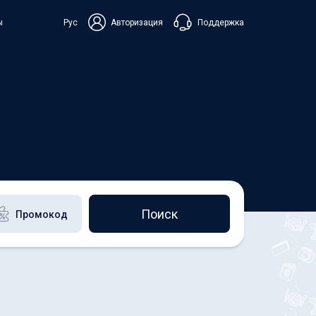
Поддержка
ы
Рус
Авторизация
ька
+38 098 815 44 44
+48 508 154 444
+49 152 581 544 44
Чат в Viber
Чатбот в Telegram
Чат в Messenger
Поиск