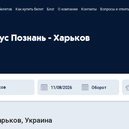
билетов
Как купить билет
Блог
О компании
Контакты
Вопросы и ответ
- Українс
- Русский
ус Познань - Харьков
- Polski
- English
арьков, Украина