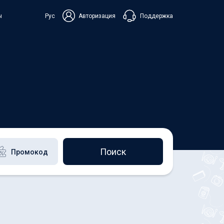
Поддержка
ы
Рус
Авторизация
ька
+38 098 815 44 44
+48 508 154 444
+49 152 581 544 44
Чат в Viber
Чатбот в Telegram
Чат в Messenger
Поиск