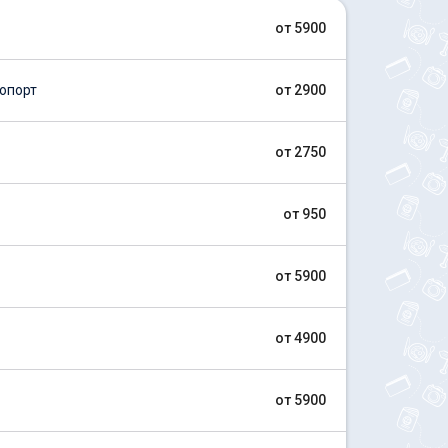
от 5900
опорт
от 2900
от 2750
от 950
от 5900
от 4900
от 5900