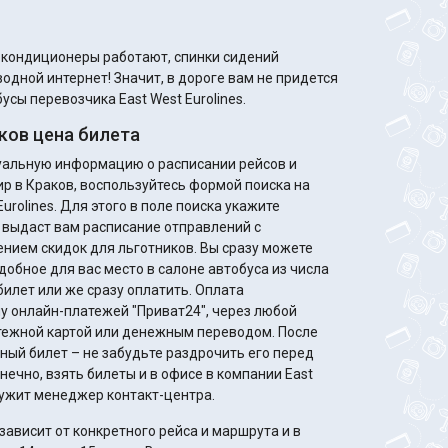
м кондиционеры работают, спинки сидений
одной интернет! Значит, в дороге вам не придется
усы перевозчика East West Eurolines.
ков цена билета
туальную информацию о расписании рейсов и
р в Краков, воспользуйтесь формой поиска на
urolines. Для этого в поле поиска укажите
 выдаст вам расписание отправлений с
идок для льготников. Вы сразу можете
добное для вас место в салоне автобуса из числа
билет или же сразу оплатить. Оплата
у онлайн-платежей "Приват24", через любой
жной картой или денежным переводом. После
ный билет – не забудьте раздрочить его перед
нечно, взять билеты и в офисе в компании East
служит менеджер контакт-центра.
ависит от конкретного рейса и маршрута и в