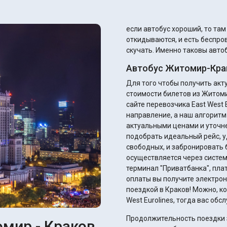
если автобус хороший, то та
откидываются, и есть беспров
скучать. Именно таковы автоб
Автобус Житомир-Кра
Для того чтобы получить ак
стоимости билетов из Житоми
сайте перевозчика East West E
направление, а наш алгоритм
актуальными ценами и уточнением ск
подобрать идеальный рейс, у
свободных, и забронировать 
осуществляется через систем
терминал "Приватбанка", плате
оплаты вы получите электрон
поездкой в Краков! Можно, ко
West Eurolines, тогда вас об
Продолжительность поездки з
мир - Краков