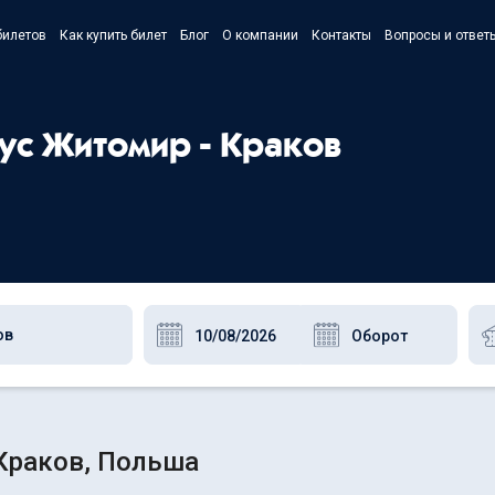
билетов
Как купить билет
Блог
О компании
Контакты
Вопросы и ответ
- Українс
- Русский
бус Житомир - Краков
- Polski
- English
Краков, Польша