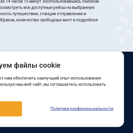
минут. Воспользовавшись поиском
росмотреть все доступные рейсы на выбранную
ность путешествия, станции отправления и
 Краков, количество свободных мест и подробное
уем файлы cookie
ы в соцсетях:
ют нам обеспечить наилучший опыт использования
acebook
пользуя наш веб-сайт, вы соглашаетесь использовать
оддержка:
Политика конфиденциальности
elegram-бот
Viber
Messenger