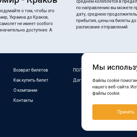
среднем колеблется в пределах 14 часов 15 
по направлению вы можете п
подумайте о том, чтобы это
дату, среднюю продолжитель
мир, Украина до Краков,
прибытия, цены на билеты до
самолет не имеет особого
расписание отправлений.
начительно доступнее. А
Мы использ
М
Возврат билетов
ПОЛИТИКА COOKIES
Как купить билет
Договор оферты
Файлы cookie помога
F
нашего веб-сайта. Ис
О компании
файлы cookie.
Контакты
П
Принять
T