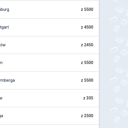
mburg
z 5500
tgart
z 4500
ków
z 2450
in
z 5500
ymberga
z 5500
ów
z 305
ga
z 2500