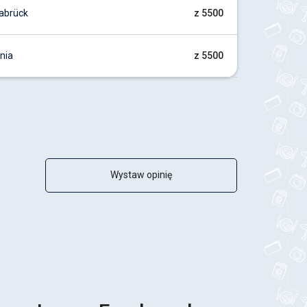
abrück
z 5500
nia
z 5500
Wystaw opinię