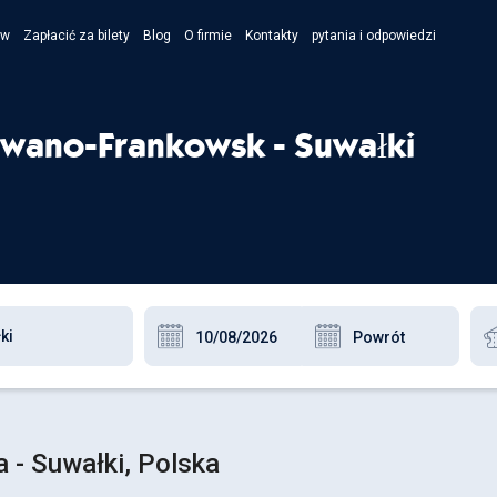
ów
Zapłacić za bilety
Blog
O firmie
Kontakty
pytania i odpowiedzi
- Укра
- Рус
Iwano-Frankowsk - Suwałki
- Pols
- Engl
 - Suwałki, Polska