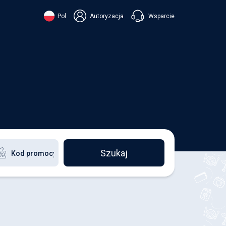
Wsparcie
Pol
Autoryzacja
їнська
ский
+38 098 815 44 44
ki
+48 508 154 444
+49 152 581 544 44
ish
Czatuj w Viberze
Chatbot w Telegramie
Czatuj w Messengerze
Szukaj