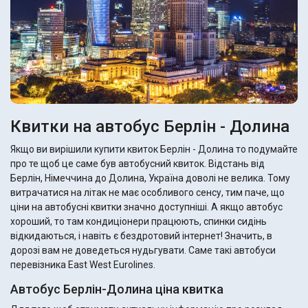
Квитки на автобус Берлін - Долина
Якщо ви вирішили купити квиток Берлін - Долина то подумайте
про те щоб це саме був автобусний квиток. Відстань від
Берлін, Німеччина до Долина, Україна доволі не велика. Тому
витрачатися на літак не має особливого сенсу, тим паче, що
ціни на автобусні квитки значно доступніші. А якщо автобус
хороший, то там кондиціонери працюють, спинки сидінь
відкидаються, і навіть є бездротовий інтернет! Значить, в
дорозі вам не доведеться нудьгувати. Саме такі автобуси
перевізника East West Eurolines.
Автобус Берлін-Долина ціна квитка