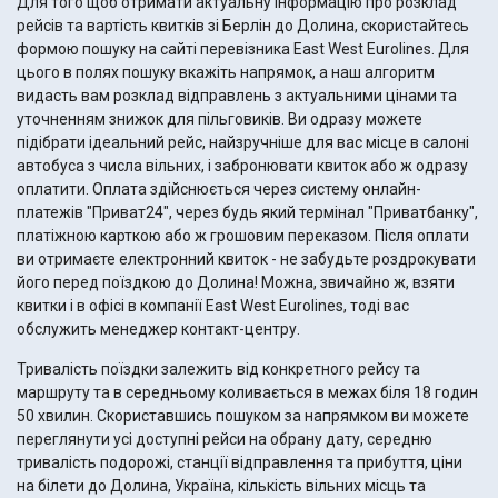
Для того щоб отримати актуальну інформацію про розклад
рейсів та вартість квитків зі Берлін до Долина, скористайтесь
формою пошуку на сайті перевізника East West Eurolines. Для
цього в полях пошуку вкажіть напрямок, а наш алгоритм
видасть вам розклад відправлень з актуальними цінами та
уточненням знижок для пільговиків. Ви одразу можете
підібрати ідеальний рейс, найзручніше для вас місце в салоні
автобуса з числа вільних, і забронювати квиток або ж одразу
оплатити. Оплата здійснюється через систему онлайн-
платежів "Приват24", через будь який термінал "Приватбанку",
платіжною карткою або ж грошовим переказом. Після оплати
ви отримаєте електронний квиток - не забудьте роздрокувати
його перед поїздкою до Долина! Можна, звичайно ж, взяти
квитки і в офісі в компанії East West Eurolines, тоді вас
обслужить менеджер контакт-центру.
Тривалість поїздки залежить від конкретного рейсу та
маршруту та в середньому коливається в межах біля 18 годин
50 хвилин. Скориставшись пошуком за напрямком ви можете
переглянути усі доступні рейси на обрану дату, середню
тривалість подорожі, станції відправлення та прибуття, ціни
на білети до Долина, Україна, кількість вільних місць та