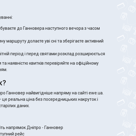
ванні:
буваєте до Ганновера наступного вечора з часом
ну маршруту долаєте уві сні та зберігаєте активний
літній період і перед святами розклад розширюється
 та наявністю квитків перевіряйте на офіційному
ням.
к?
про Ганновер найвигідніше напряму на сайті ewe.ua.
— це реальна ціна без посередницьких накруток і
тарілих даних.
діть напрямок Дніпро - Ганновер
ступний рейс