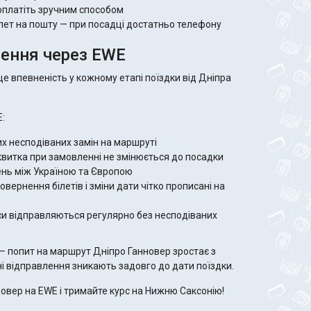
оплатіть зручним способом
лет на пошту — при посадці достатньо телефону
ення через EWE
е впевненість у кожному етапі поїздки від Дніпра
:
х несподіваних замін на маршруті
 квитка при замовленні не змінюється до посадки
ень між Україною та Європою
вернення білетів і зміни дати чітко прописані на
си відправляються регулярно без несподіваних
— попит на маршрут Дніпро Ганновер зростає з
ні відправлення зникають задовго до дати поїздки.
новер на EWE і тримайте курс на Нижню Саксонію!