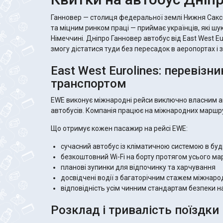
Ганновер — столиця федеральної землі Нижня Саксо
та міцним ринком праці — приймає українців, які шук
Німеччині. Дніпро Ганновер автобус від East West Eu
змогу дістатися туди без пересадок в аеропортах і 
East West Eurolines: перевізн
транспортом
EWE виконує міжнародні рейси виключно власним а
автобусів. Компанія працює на міжнародних маршру
Що отримує кожен пасажир на рейсі EWE:
сучасний автобус із кліматичною системою в буд
безкоштовний Wi-Fi на борту протягом усього м
планові зупинки для відпочинку та харчування
досвідчені водії з багаторічним стажем міжнар
відповідність усім чинним стандартам безпеки 
Розклад і тривалість поїздки