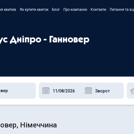
я квитків
Як купити квиток
Блог
Про компанію
Контакти
Питання та ві
- Украї
- Русск
ус Дніпро - Ганновер
- Polski
- Englis
новер, Німеччина