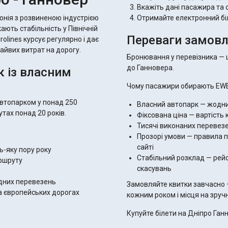
Вкажіть дані пасажира та 
нія з розвиненою індустрією
Отримайте електронний бі
ають стабільність у Північній
Переваги замовл
rolines курсує регулярно і дає
зайвих витрат на дорогу.
Бронювання у перевізника — ц
до Ганновера.
ик із власним
Чому пасажири обирають EWE
втопарком у понад 250
Власний автопарк — жодни
тах понад 20 років.
Фіксована ціна — вартість
Тисячі виконаних перевез
Прозорі умови — правила по
сайті
ь-яку пору року
Стабільний розклад — рей
аршруту
скасувань
одних перевезень
Замовляйте квитки завчасно 
на європейських дорогах
кожним роком і місця на зруч
Купуйте білети на Дніпро Ган