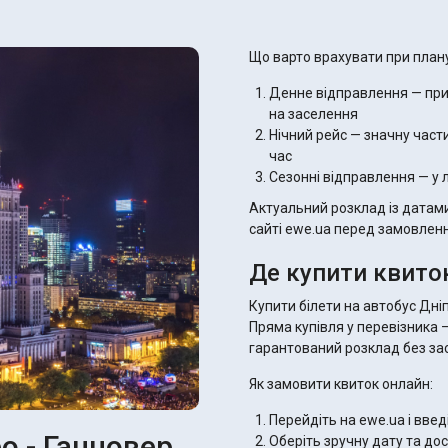
Що варто врахувати при плану
Денне відправлення — при
на заселення
Нічний рейс — значну части
час
Сезонні відправлення — у 
Актуальний розклад із датами
сайті ewe.ua перед замовлен
Де купити квито
Купити білети на автобус Дні
Пряма купівля у перевізника 
гарантований розклад без зас
Як замовити квиток онлайн:
Перейдіть на ewe.ua і вве
о - Ганновер
Оберіть зручну дату та до