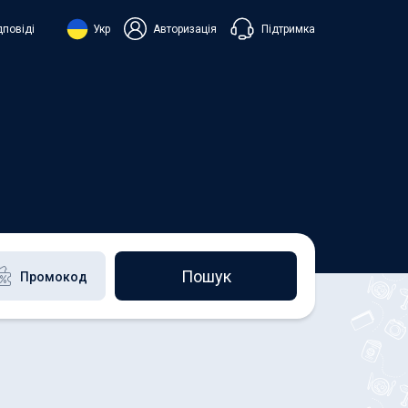
Підтримка
дповіді
Укр
Авторизація
нська
ий
+38 098 815 44 44
+48 508 154 444
+49 152 581 544 44
h
Чат в Viber
Чатбот в Telegram
Чат в Messenger
Пошук