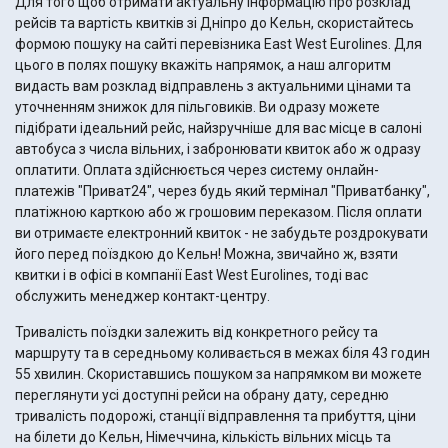
Для того щоб отримати актуальну інформацію про розклад
рейсів та вартість квитків зі Дніпро до Кельн, скористайтесь
формою пошуку на сайті перевізника East West Eurolines. Для
цього в полях пошуку вкажіть напрямок, а наш алгоритм
видасть вам розклад відправлень з актуальними цінами та
уточненням знижок для пільговиків. Ви одразу можете
підібрати ідеальний рейс, найзручніше для вас місце в салоні
автобуса з числа вільних, і забронювати квиток або ж одразу
оплатити. Оплата здійснюється через систему онлайн-
платежів "Приват24", через будь який термінал "Приватбанку",
платіжною карткою або ж грошовим переказом. Після оплати
ви отримаєте електронний квиток - не забудьте роздрокувати
його перед поїздкою до Кельн! Можна, звичайно ж, взяти
квитки і в офісі в компанії East West Eurolines, тоді вас
обслужить менеджер контакт-центру.
Тривалість поїздки залежить від конкретного рейсу та
маршруту та в середньому коливається в межах біля 43 годин
55 хвилин. Скориставшись пошуком за напрямком ви можете
переглянути усі доступні рейси на обрану дату, середню
тривалість подорожі, станції відправлення та прибуття, ціни
на білети до Кельн, Німеччина, кількість вільних місць та