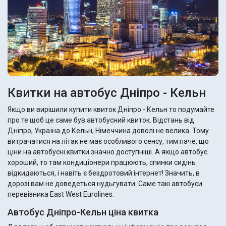
Квитки на автобус Дніпро - Кельн
Якщо ви вирішили купити квиток Дніпро - Кельн то подумайте
про те щоб це саме був автобусний квиток. Відстань від
Дніпро, Україна до Кельн, Німеччина доволі не велика. Тому
витрачатися на літак не має особливого сенсу, тим паче, що
ціни на автобусні квитки значно доступніші. А якщо автобус
хороший, то там кондиціонери працюють, спинки сидінь
відкидаються, і навіть є бездротовий інтернет! Значить, в
дорозі вам не доведеться нудьгувати. Саме такі автобуси
перевізника East West Eurolines.
Автобус Дніпро-Кельн ціна квитка