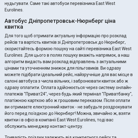
нудьгувати. Саме такі автобуси перевізника East West
Eurolines.
Автобус Дніпропетровськ-Нюрнберг ціна
квитка
Для того щоб отримати актуальну інформацію про розклад
рейсів та вартість квитків зі Дніпропетровськ до Нюрнберг,
скористайтесь формою пошуку на сайті перевізника East West
Eurolines. Для цього в полях пошуку вкажіть напрямок, а наш
алгоритм видасть вам розклад відправлень з актуальними
цінами та уточненням знижок для пільговиків. Ви одразу
можете підібрати ідеальний рейс, найзручніше для вас місце в
салоні автобуса з числа вільних, і забронювати квиток або ж
одразу оплатити. Оплата здійснюється через систему онлайн-
платежів "Приват24", через будь який термінал "Приватбанку",
платіжною карткою або ж грошовим переказом. Після оплати
ви отримаєте електронний квиток - не забудьте роздрокувати
його перед поїздкою до Нюрнберг! Можна, звичайно ж, взяти
квитки і в офісі в компанії East West Eurolines, тоді вас
обслужить менеджер контакт-центру.
Тривалість поїздки залежить від конкретного рейсу та