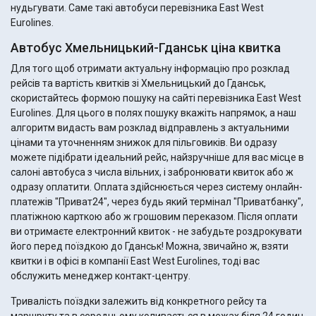
нудьгувати. Саме такі автобуси перевізника East West
Eurolines.
Автобус Хмельницький-Гданськ ціна квитка
Для того щоб отримати актуальну інформацію про розклад
рейсів та вартість квитків зі Хмельницький до Гданськ,
скористайтесь формою пошуку на сайті перевізника East West
Eurolines. Для цього в полях пошуку вкажіть напрямок, а наш
алгоритм видасть вам розклад відправлень з актуальними
цінами та уточненням знижок для пільговиків. Ви одразу
можете підібрати ідеальний рейс, найзручніше для вас місце в
салоні автобуса з числа вільних, і забронювати квиток або ж
одразу оплатити. Оплата здійснюється через систему онлайн-
платежів "Приват24", через будь який термінал "Приватбанку",
платіжною карткою або ж грошовим переказом. Після оплати
ви отримаєте електронний квиток - не забудьте роздрокувати
його перед поїздкою до Гданськ! Можна, звичайно ж, взяти
квитки і в офісі в компанії East West Eurolines, тоді вас
обслужить менеджер контакт-центру.
Тривалість поїздки залежить від конкретного рейсу та