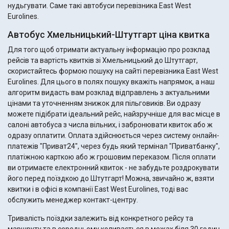
нудьгувати. Саме такі автобуси перевізника East West
Eurolines.
Автобус Хмельницький-Штутгарт ціна квитка
Для того щоб отримати актуальну інформацію про розклад
рейсів та вартість квитків зі Хмельницький до Штутгарт,
скористайтесь формою пошуку на сайті перевізника East West
Eurolines. Для цього в полях пошуку вкажіть напрямок, а наш
алгоритм видасть вам розклад відправлень з актуальними
цінами та уточненням знижок для пільговиків. Ви одразу
можете підібрати ідеальний рейс, найзручніше для вас місце в
салоні автобуса з числа вільних, і забронювати квиток або ж
одразу оплатити. Оплата здійснюється через систему онлайн-
платежів "Приват24", через будь який термінал "Приватбанку",
платіжною карткою або ж грошовим переказом. Після оплати
ви отримаєте електронний квиток - не забудьте роздрокувати
його перед поїздкою до Штутгарт! Можна, звичайно ж, взяти
квитки і в офісі в компанії East West Eurolines, тоді вас
обслужить менеджер контакт-центру.
Тривалість поїздки залежить від конкретного рейсу та