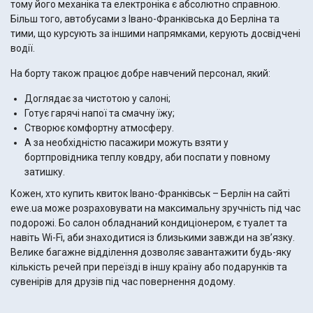
тому його механіка та електроніка є абсолютно справною.
Більш того, автобусами з Івано-Франківська до Берліна та
тими, що курсують за іншими напрямками, керують досвідчені
водії.
На борту також працює добре навчений персонал, який:
Доглядає за чистотою у салоні;
Готує гарячі напої та смачну їжу;
Створює комфортну атмосферу.
А за необхідністю пасажири можуть взяти у
бортпровідника теплу ковдру, аби поспати у повному
затишку.
Кожен, хто купить квиток Івано-Франківськ – Берлін на сайті
ewe.ua може розраховувати на максимальну зручність під час
подорожі. Бо салон обладнаний кондиціонером, є туалет та
навіть Wi-Fi, аби знаходитися із близькими завжди на зв’язку.
Велике багажне відділення дозволяє завантажити будь-яку
кількість речей при переїзді в іншу країну або подарунків та
сувенірів для друзів під час повернення додому.