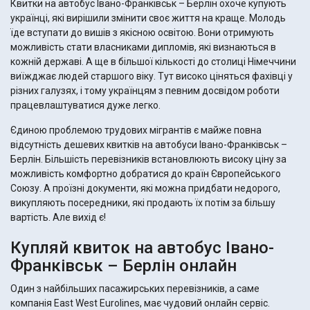
Квитки на автобус Івано-Франківськ – Берлін охоче купують
українці, які вирішили змінити своє життя на краще. Молодь
їде вступати до вишів з якісною освітою. Вони отримують
можливість стати власниками дипломів, які визнаються в
кожній державі. А ще в більшої кількості до столиці Німеччини
виїжджає людей старшого віку. Тут високо ціняться фахівці у
різних галузях, і тому українцям з певним досвідом роботи
працевлаштуватися дуже легко.
Єдиною проблемою трудових мігрантів є майже повна
відсутність дешевих квитків на автобуси Івано-Франківськ –
Берлін. Більшість перевізників встановлюють високу ціну за
можливість комфортно добратися до країн Європейського
Союзу. А проїзні документи, які можна придбати недорого,
викупляють посередники, які продають їх потім за більшу
вартість. Але вихід є!
Купляй квиток на автобус Івано-
Франківськ – Берлін онлайн
Один з найбільших пасажирських перевізників, а саме
компанія East West Eurolines, має чудовий онлайн сервіс.