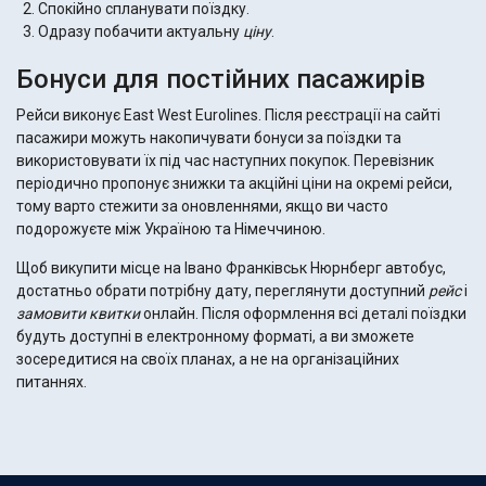
Спокійно спланувати поїздку.
Одразу побачити актуальну
ціну
.
Бонуси для постійних пасажирів
Рейси виконує East West Eurolines. Після реєстрації на сайті
пасажири можуть накопичувати бонуси за поїздки та
використовувати їх під час наступних покупок. Перевізник
періодично пропонує знижки та акційні ціни на окремі рейси,
тому варто стежити за оновленнями, якщо ви часто
подорожуєте між Україною та Німеччиною.
Щоб викупити місце на Івано Франківськ Нюрнберг автобус,
достатньо обрати потрібну дату, переглянути доступний
рейс
і
замовити
квитки
онлайн. Після оформлення всі деталі поїздки
будуть доступні в електронному форматі, а ви зможете
зосередитися на своїх планах, а не на організаційних
питаннях.