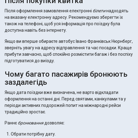
Після покупки квитка
Після оформлення замовлення електронні
білети
надходять
на вказану електронну адресу. Рекомендуємо зберегти їх
також на телефоні, щоб уся інформація про поїздку була
доступна навіть без інтернету.
Якщо ви вперше обираєте автобус Івано Франківськ Нюрнберг,
зверніть увагу на адресу відправлення та час посадки. Краще
прибути завчасно, щоб спокійно розмістити багаж і без поспіху
підготуватися до виїзду.
Чому багато пасажирів бронюють
заздалегідь
Якщо дата поїздки вже визначена, не варто відкладати
оформлення на останні дні. Перед святами, канікулами та у
періоди активних подорожей попит на міжнародні рейси
традиційно зростає.
Раннє
бронювання
дозволяє:
Обрати потрібну дату.