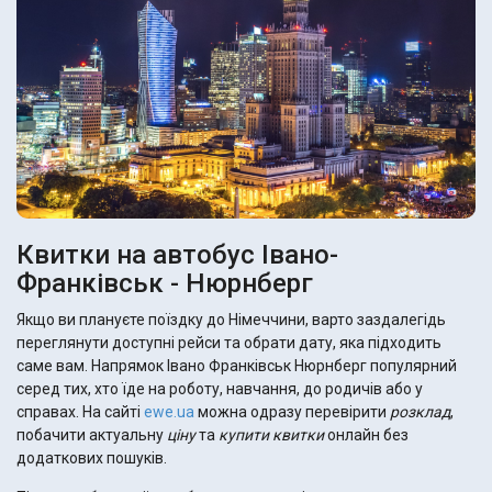
Квитки на автобус Івано-
Франківськ - Нюрнберг
Якщо ви плануєте поїздку до Німеччини, варто заздалегідь
переглянути доступні рейси та обрати дату, яка підходить
саме вам. Напрямок Івано Франківськ Нюрнберг популярний
серед тих, хто їде на роботу, навчання, до родичів або у
справах. На сайті
ewe.ua
можна одразу перевірити
розклад
,
побачити актуальну
ціну
та
купити
квитки
онлайн без
додаткових пошуків.