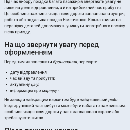
Під час вибору поїздки багато пасажирів звертають увагу не
лише на день відправлення, а й на приблизний час прибуття.
Це особливо важливо, якщо після дороги запланована зустріч,
робота або подальша поїздка Німеччиною. Кілька хвилин на
перевірку деталей допоможуть уникнути непотрібного поспіху
після приїзду.
На що звернути увагу перед
оформленням
Перед тим як завершити
бронювання
, перевірте:
дату відправлення;
час виїзду та прибуття;
актуальну
ціну
;
інформацію про
маршрут
.
Не завжди найкращим варіантом буде найдешевший
рейс
.
Іноді зручніший час прибуття може бути набагато важливішим,
особливо якщо після дороги у вас є заплановані справи або
треба шукати житло.