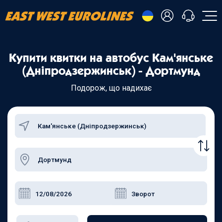
- Українська
Купити квитки на автобус Кам'янське
- Русский
+38 098 815 44 44
(Дніпродзержинськ) - Дортмунд
- Polski
+48 508 154 444
+49 152 581 544 44
Подорож, що надихає
- English
Чат в Viber
Чатбот в Telegram
Чат в Messenger