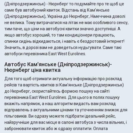
(Дніпродзержинськ) - Нюрнберг то подумайте про те щоб це
саме був автобусний квиток. Відстань від Кам'янське
(Дніпродзержинськ), Україна до Нюрнберг, Німеччина доволі
не велика. Тому витрачатися на літак не має особливого сенсу,
тим паче, що ціни на автобусні квитки значно доступніші. А
якщо автобус хороший, то там кондиціонери працюють,
спинки сидінь відкидаються, і навіть є бездротовий інтернет!
Значить, в дорозі вам не доведеться нудьгувати. Саме такі
автобуси перевізника East West Eurolines.
Автобус Кам'янське (Дніпродзержинськ)-
Нюрнберг ціна квитка
Для того щоб отримати актуальну інформацію про розклад
рейсів та вартість квитків зі Кам'янське (Дніпродзержинськ)
до Нюрнберг, скористайтесь формою пошуку на сайті
перевізника East West Eurolines. Для цього в полях пошуку
вкажіть напрямок, а наш алгоритм видасть вам розклад
відправлень з актуальними цінами та уточненням знижок для
пільговиків. Ви одразу можете підібрати ідеальний рейс,
найзручніше для вас місце в салоні автобуса з числа вільних, і
забронювати квиток або ж одразу оплатити. Оплата