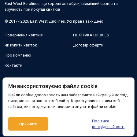
East West Eurolines - це хороші автобуси, відмінний сервіс та
зручність при покупці квитків
© 2017 - 2026 East West Eurolines. Усі права захищено
Повернення квитків
ПОЛІТИКА COOKIES
Як купити квиток
Договір оферти
Про компанію
Контакти
Ми в соцмережах:
Ми використовуємо файли cookie
Файли cookie допомагають нам забезпечити найкращий досвід
Facebook
використання нашого веб-сайту. Користуючись нашим веб-
сайтом, ви погоджуєтесь використовувати файли cookie.
Підтримка:
Політика
Прийняти
Telegram-бот
Viber
Messenger
конфіденційності