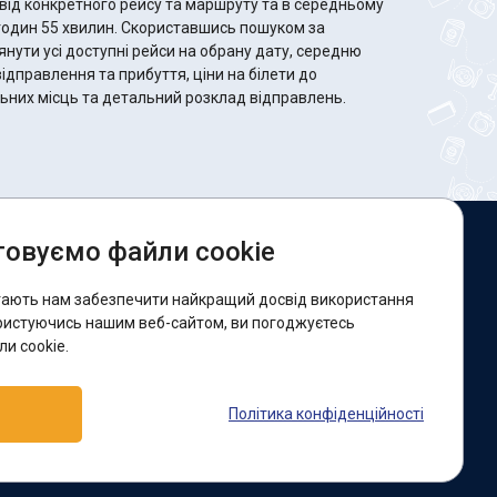
від конкретного рейсу та маршруту та в середньому
 Скориставшись пошуком за
ути усі доступні рейси на обрану дату, середню
відправлення та прибуття, ціни на білети до
ільних місць та детальний розклад відправлень.
овуємо файли cookie
и в соцмережах:
гають нам забезпечити найкращий досвід використання
acebook
ристуючись нашим веб-сайтом, ви погоджуєтесь
и cookie.
ідтримка:
Політика конфіденційності
elegram-бот
Viber
Messenger