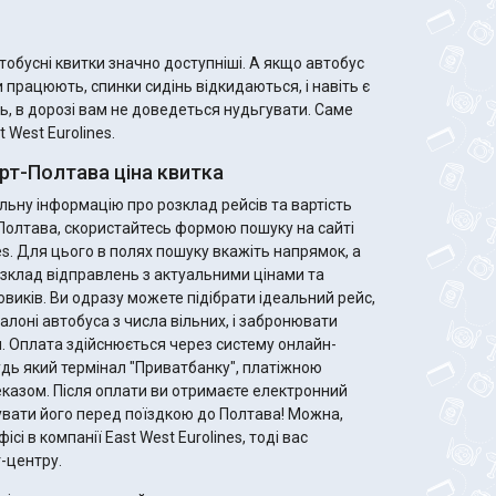
і квитки значно доступніші. А якщо автобус
 працюють, спинки сидінь відкидаються, і навіть є
ь, в дорозі вам не доведеться нудьгувати. Саме
 West Eurolines.
рт-Полтава ціна квитка
ьну інформацію про розклад рейсів та вартість
о Полтава, скористайтесь формою пошуку на сайті
es. Для цього в полях пошуку вкажіть напрямок, а
зклад відправлень з актуальними цінами та
ідеальний рейс,
алоні автобуса з числа вільних, і забронювати
. Оплата здійснюється через систему онлайн-
удь який термінал "Приватбанку", платіжною
те електронний
увати його перед поїздкою до Полтава! Можна,
ісі в компанії East West Eurolines, тоді вас
-центру.