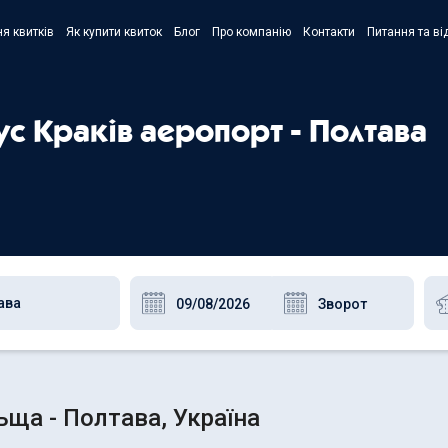
я квитків
Як купити квиток
Блог
Про компанію
Контакти
Питання та ві
- Украї
- Русск
ус Краків аеропорт - Полтава
- Polski
- Englis
ьща - Полтава, Україна