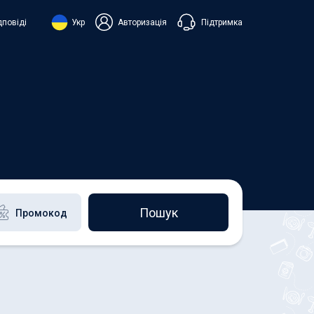
Підтримка
дповіді
Укр
Авторизація
нська
ий
+38 098 815 44 44
+48 508 154 444
+49 152 581 544 44
h
Чат в Viber
Чатбот в Telegram
Чат в Messenger
Пошук