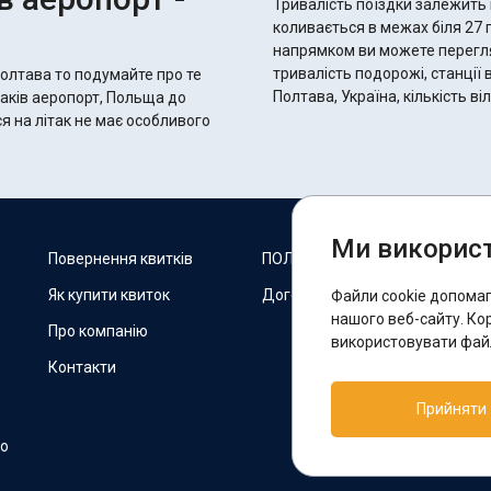
Тривалість поїздки залежить 
коливається в межах біля 27 годин 55 хвилин.
напрямком ви можете переглян
тривалість подорожі, станції 
Полтава то подумайте про те
Полтава, Україна, кількість в
раків аеропорт, Польща до
я на літак не має особливого
Ми використ
М
Повернення квитків
ПОЛІТИКА COOKIES
Як купити квиток
Договір оферти
Файли cookie допома
F
нашого веб-сайту. Ко
Про компанію
використовувати файл
Контакти
П
Прийняти
T
но