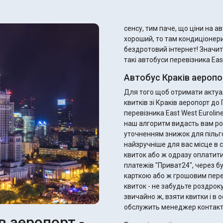
сенсу, тим паче, що ціни на автобусн
хороший, то там кондиціонери
бездротовий інтернет! Значит
такі автобуси перевізника East
Автобус Краків аеропо
Для того щоб отримати актуал
квитків зі Краків аеропорт д
перевізника East West Eurolin
наш алгоритм видасть вам ро
уточненням знижок для пільговиків. Ви одразу можете підібрати 
найзручніше для вас місце в с
квиток або ж одразу оплатити
платежів "Приват24", через б
карткою або ж грошовим переказом. Після оплати ви отримає
квиток - не забудьте роздрок
звичайно ж, взяти квитки і в оф
обслужить менеджер контакт
в аеропорт -