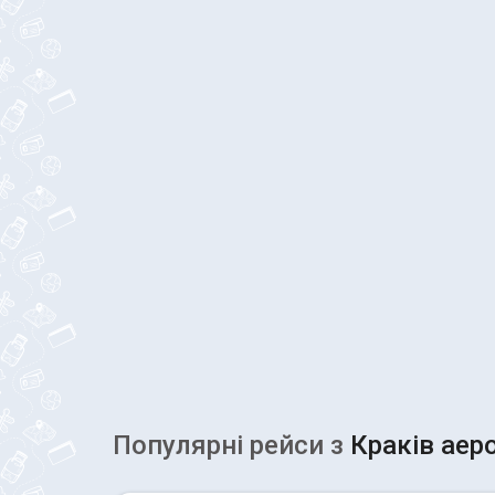
Популярні рейcи з
Краків аер