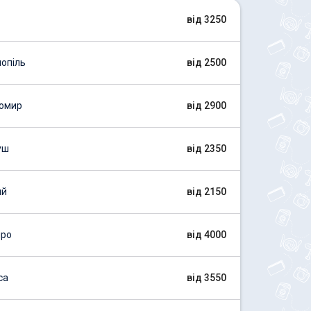
від 3250
опіль
від 2500
томир
від 2900
уш
від 2350
ий
від 2150
про
від 4000
са
від 3550