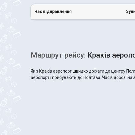
Час відправлення
Зуп
Маршрут рейсу:
Краків аеропо
Як з Краків аеропорт швидко доїхати до центру Пол
аеропорт і прибувають до Полтава. Час в дорозі на а