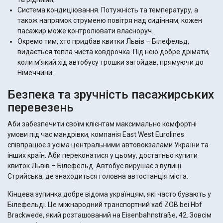
Система кондиціювання. Потужність та температуру, а
також напрямок струменю повітря над сидінням, кожен
пасажир може контролювати власноруч.
Окремо тим, хто придбав квитки Львів – Білефельд,
видається тепла чиста ковдрочка. Під нею добре дрімати,
коли м’який хід автобусу трошки загойдав, прямуючи до
Німеччини.
Безпека та зручність пасажирських
перевезень
Аби забезпечити своїм клієнтам максимально комфортні
умови під час мандрівки, компанія East West Eurolines
співпрацює з усіма центральними автовокзалами України та
інших країн. Аби переконатися у цьому, достатньо купити
квиток Львів – Білефельд. Автобус вирушає з вулиці
Стрийська, де знаходиться головна автостанція міста.
Кінцева зупинка добре відома українцям, які часто бувають у
Білефельді. Це міжнародний транспортний хаб ZOB bei Hbf
Brackwede, який розташований на Eisenbahnstraße, 42. Зовсім