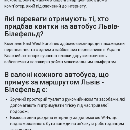
можна зробити, маючи в кишені смартфон або вдома
комп’ютер, який підключений до інтернету.
Які переваги отримують ті, хто
придбав квитки на автобус Львів-
Білефельд?
Компанія East West Eurolines здійснює міжнародні пасажирські
перевезення та є одним з найбільших перевізників в Україні.
Власний автопарк сучасної техніки дарує можливість
забезпечити пасажирів рейсів максимальним комфортом.
В салоні кожного автобуса, що
прямує за маршрутом Львів -
Білефельд є:
Зручний просторий туалет з рукомийником та засобами, які
допомагають підтримувати гігієну під час тривалої
подорожі;
Безкоштовна роздача інтернету за допомогою Wi-Fi, що
надає можливість бути завжди на зв’язку із роботодавцем
та рідними;