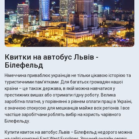
Квитки на автобус Львів -
Білефельд
Німеччина приваблює українців не тільки цікавою історією та
туристичними пам’ятками. Для багатьох громадян нашої
країни – це також держава, в якій можна навчатися у
престижних вишах або отримати гідну роботу. Велика
заробітна платня, у порівнянні з рівнем оплати праці в Україні,
є значною спокусою для мешканців майже всіх регіонів. І все
частіше заробітчани роблять вибір на користь чарівного
Білефельду.
Купити квиток на автобус Львів – Білефельд недорого можна
на сайті компанії East West Eurolines. Зручний онлайн сервіс