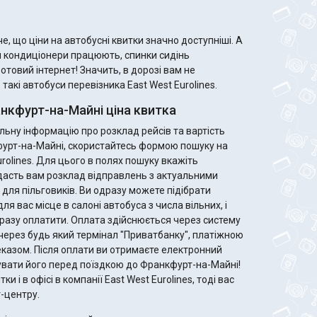
е, що ціни на автобусні квитки значно доступніші. А
м кондиціонери працюють, спинки сидінь
ротовий інтернет! Значить, в дорозі вам не
акі автобуси перевізника East West Eurolines.
нкфурт-на-Майні ціна квитка
ьну інформацію про розклад рейсів та вартість
кфурт-на-Майні, скористайтесь формою пошуку на
urolines. Для цього в полях пошуку вкажіть
дасть вам розклад відправлень з актуальними
Ви одразу можете підібрати
ля вас місце в салоні автобуса з числа вільних, і
разу оплатити. Оплата здійснюється через систему
через будь який термінал "Приватбанку", платіжною
те електронний
увати його перед поїздкою до Франкфурт-на-Майні!
и і в офісі в компанії East West Eurolines, тоді вас
-центру.