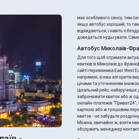
має особливого сенсу, тим пач
якщо автобус хороший, то та
відкидаються, і навіть є безд
доведеться нудьгувати. Саме т
Автобус Миколаїв-Фра
Для того щоб отримати актуал
квитків зі Миколаїв до Фран
сайті перевізника East West E
напрямок, а наш алгоритм ви
цінами та уточненням знижок для пільговиків. 
ідеальний рейс, найзручніше д
забронювати квиток або ж од
онлайн-платежів "Приват24", 
карткою або ж грошовим переказом. Після оплати ви отримає
квиток - не забудьте роздрок
Можна, звичайно ж, взяти квитк
обслужить менеджер контакт
аїв -