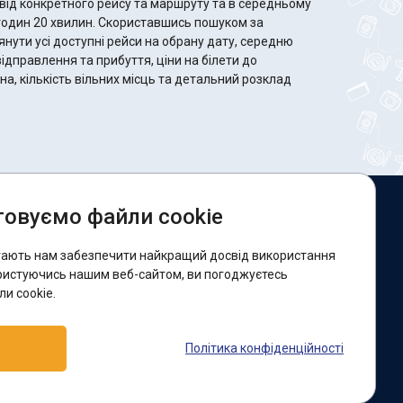
від конкретного рейсу та маршруту та в середньому
 Скориставшись пошуком за
ути усі доступні рейси на обрану дату, середню
відправлення та прибуття, ціни на білети до
а, кількість вільних місць та детальний розклад
овуємо файли cookie
и в соцмережах:
гають нам забезпечити найкращий досвід використання
acebook
ристуючись нашим веб-сайтом, ви погоджуєтесь
и cookie.
ідтримка:
Політика конфіденційності
elegram-бот
Viber
Messenger