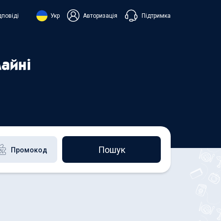
Підтримка
дповіді
Укр
Авторизація
нська
ий
айні
+38 098 815 44 44
+48 508 154 444
+49 152 581 544 44
h
Чат в Viber
Чатбот в Telegram
Чат в Messenger
Пошук