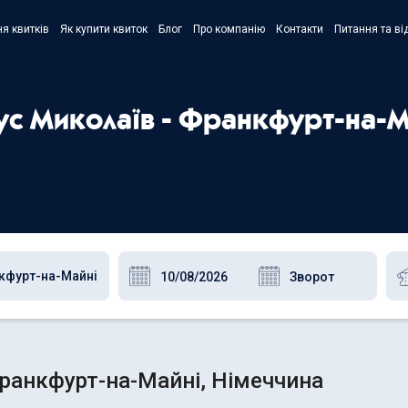
я квитків
Як купити квиток
Блог
Про компанію
Контакти
Питання та ві
- Украї
- Русск
бус Миколаїв - Франкфурт-на-М
- Polski
- Englis
Франкфурт-на-Майні, Німеччина