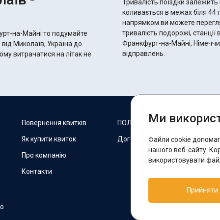
Тривалість поїздки залежить 
коливається в межах біля 44 годин 20 хвилин.
напрямком ви можете переглян
тривалість подорожі, станції 
урт-на-Майні то подумайте
Франкфурт-на-Майні, Німеччин
 від Миколаїв, Україна до
відправлень.
ому витрачатися на літак не
Ми використ
М
Повернення квитків
ПОЛІТИКА COOKIES
Як купити квиток
Договір оферти
Файли cookie допома
F
нашого веб-сайту. Ко
Про компанію
використовувати файл
Контакти
П
Прийняти
T
но