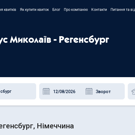
я квитків
Як купити квиток
Блог
Про компанію
Контакти
Питання та ві
- Украї
- Русск
ус Миколаїв - Регенсбург
- Polski
- Englis
Регенсбург, Німеччина