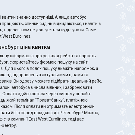
 значно доступніші. А якщо автобус
 працюють, спинки сидінь відкидаються, і навіть є
ь, в дорозі вам не доведеться нудьгувати. Саме
 West Eurolines.
нсбург ціна квитка
ьну інформацію про розклад рейсів та вартість
сбург, скористайтесь формою пошуку на сайті
es. Для цього в полях пошуку вкажіть напрямок, а
зклад відправлень з актуальними цінами та
ідеальний рейс,
алоні автобуса з числа вільних, і забронювати
. Оплата здійснюється через систему онлайн-
удь який термінал "Приватбанку", платіжною
те електронний
увати його перед поїздкою до Регенсбург! Можна,
ісі в компанії East West Eurolines, тоді вас
-центру.