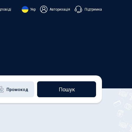
Підтримка
дповіді
Укр
Авторизація
нська
ий
+38 098 815 44 44
+48 508 154 444
+49 152 581 544 44
h
Чат в Viber
Чатбот в Telegram
Чат в Messenger
Пошук