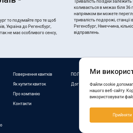
Тривалість поїздки залежить 
коливається в межах біля 36 годин 35 хвилин.
напрямком ви можете переглян
тривалість подорожі, станції 
ург то подумайте про те щоб
Регенсбург, Німеччина, кількі
їв, Україна до Регенсбург,
відправлень.
так не має особливого сенсу,
Ми використ
М
Повернення квитків
ПОЛІТИКА COOKIES
Як купити квиток
Договір оферти
Файли cookie допома
F
нашого веб-сайту. Ко
Про компанію
використовувати файл
Контакти
П
Прийняти
T
но