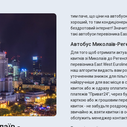
тим паче, що ціни на автобусні квитки
хороший, то там кондиціонери
бездротовий інтернет! Значит
такі автобуси перевізника East
Автобус Миколаїв-Реге
Для того щоб отримати актуал
квитків зі Миколаїв до Реген
перевізника East West Eurolin
наш алгоритм видасть вам ро
уточненням знижок для пільговиків. Ви одразу можете підібрати 
найзручніше для вас місце в с
квиток або ж одразу оплатити
платежів "Приват24", через б
карткою або ж грошовим переказом. Після оплати ви отримає
квиток - не забудьте роздрок
звичайно ж, взяти квитки і в оф
обслужить менеджер контакт
аїв -