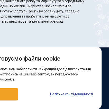
від конкретного рейсу та маршруту та в середньому
 Скориставшись пошуком за
ути усі доступні рейси на обрану дату, середню
відправлення та прибуття, ціни на білети до
сть вільних місць та детальний розклад
овуємо файли cookie
и в соцмережах:
гають нам забезпечити найкращий досвід використання
acebook
ристуючись нашим веб-сайтом, ви погоджуєтесь
и cookie.
ідтримка:
Політика конфіденційності
elegram-бот
Viber
Messenger