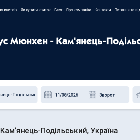
я квитків
Як купити квиток
Блог
Про компанію
Контакти
Питання та ві
- Украї
- Русск
бус Мюнхен - Кам'янець-Поділь
- Polski
- Englis
Кам'янець-Подільський, Україна