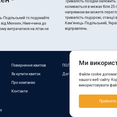
Тривалість поїздки залежить 
коливається в межах біля 25 годин 50 хвилин.
напрямком ви можете переглян
тривалість подорожі, станції 
ць-Подільський то подумайте
Кам'янець-Подільський, Украї
ь від Мюнхен, Німеччина до
відправлень.
Тому витрачатися на літак не
Ми використ
М
Повернення квитків
ПОЛІТИКА COOKIES
Як купити квиток
Договір оферти
Файли cookie допома
F
нашого веб-сайту. Ко
Про компанію
використовувати файл
Контакти
П
Прийняти
T
но