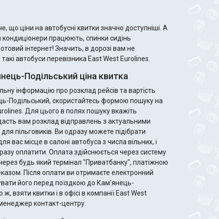
е, що ціни на автобусні квитки значно доступніші. А
м кондиціонери працюють, спинки сидінь
ротовий інтернет! Значить, в дорозі вам не
акі автобуси перевізника East West Eurolines.
нець-Подільський ціна квитка
ьну інформацію про розклад рейсів та вартість
ець-Подільський, скористайтесь формою пошуку на
urolines. Для цього в полях пошуку вкажіть
дасть вам розклад відправлень з актуальними
Ви одразу можете підібрати
ля вас місце в салоні автобуса з числа вільних, і
разу оплатити. Оплата здійснюється через систему
через будь який термінал "Приватбанку", платіжною
те електронний
увати його перед поїздкою до Кам'янець-
ж, взяти квитки і в офісі в компанії East West
ь менеджер контакт-центру.