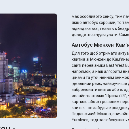
має особливого сенсу, тим пач
якщо автобус хороший, то та
відкидаються, і навіть є безд
доведеться нудьгувати. Саме т
Автобус Мюнхен-Кам'я
Для того щоб отримати актуал
квитків зі Мюнхен до Кам'ян
сайті перевізника East West E
напрямок, а наш алгоритм ви
цінами та уточненням знижок для пільговиків. 
ідеальний рейс, найзручніше д
забронювати квиток або ж од
онлайн-платежів "Приват24", 
карткою або ж грошовим переказом. Після оплати ви отримає
квиток - не забудьте роздрок
Подільський! Можна, звичайно 
Eurolines, тоді вас обслужит
ен -