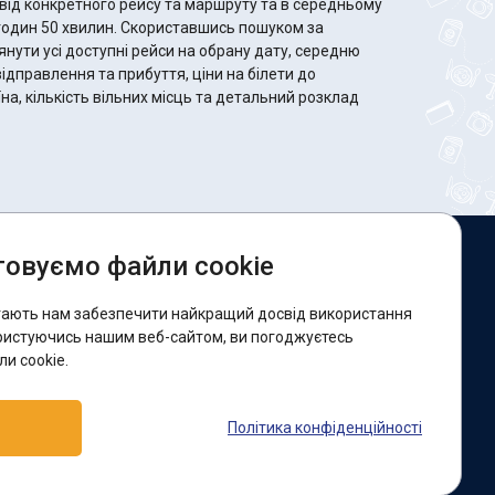
від конкретного рейсу та маршруту та в середньому
 Скориставшись пошуком за
ути усі доступні рейси на обрану дату, середню
відправлення та прибуття, ціни на білети до
на, кількість вільних місць та детальний розклад
овуємо файли cookie
и в соцмережах:
гають нам забезпечити найкращий досвід використання
acebook
ристуючись нашим веб-сайтом, ви погоджуєтесь
и cookie.
ідтримка:
Політика конфіденційності
elegram-бот
Viber
Messenger