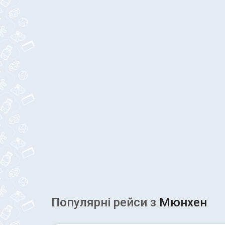
Популярні рейcи з
Мюнхен