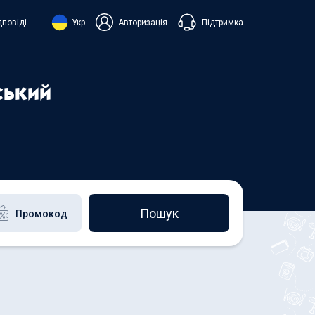
Підтримка
дповіді
Укр
Авторизація
нська
ий
ський
+38 098 815 44 44
+48 508 154 444
+49 152 581 544 44
h
Чат в Viber
Чатбот в Telegram
Чат в Messenger
Пошук