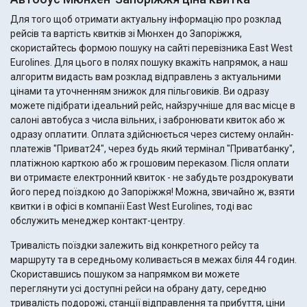
Для того щоб отримати актуальну інформацію про розклад
рейсів та вартість квитків зі Мюнхен до Запоріжжя,
скористайтесь формою пошуку на сайті перевізника East West
Eurolines. Для цього в полях пошуку вкажіть напрямок, а наш
алгоритм видасть вам розклад відправлень з актуальними
цінами та уточненням знижок для пільговиків. Ви одразу
можете підібрати ідеальний рейс, найзручніше для вас місце в
салоні автобуса з числа вільних, і забронювати квиток або ж
одразу оплатити. Оплата здійснюється через систему онлайн-
платежів "Приват24", через будь який термінал "Приватбанку",
платіжною карткою або ж грошовим переказом. Після оплати
ви отримаєте електронний квиток - не забудьте роздрокувати
його перед поїздкою до Запоріжжя! Можна, звичайно ж, взяти
квитки і в офісі в компанії East West Eurolines, тоді вас
обслужить менеджер контакт-центру.
Тривалість поїздки залежить від конкретного рейсу та
маршруту та в середньому коливається в межах біля 44 годин.
Скориставшись пошуком за напрямком ви можете
переглянути усі доступні рейси на обрану дату, середню
тривалість подорожі, станції відправлення та прибуття, ціни