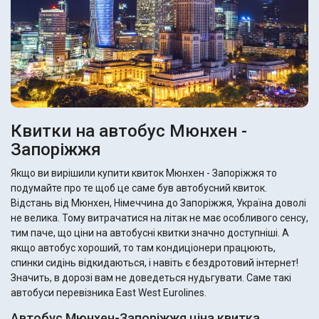
Квитки на автобус Мюнхен -
Запоріжжя
Якщо ви вирішили купити квиток Мюнхен - Запоріжжя то
подумайте про те щоб це саме був автобусний квиток.
Відстань від Мюнхен, Німеччина до Запоріжжя, Україна доволі
не велика. Тому витрачатися на літак не має особливого сенсу,
тим паче, що ціни на автобусні квитки значно доступніші. А
якщо автобус хороший, то там кондиціонери працюють,
спинки сидінь відкидаються, і навіть є бездротовий інтернет!
Значить, в дорозі вам не доведеться нудьгувати. Саме такі
автобуси перевізника East West Eurolines.
Автобус Мюнхен-Запоріжжя ціна квитка