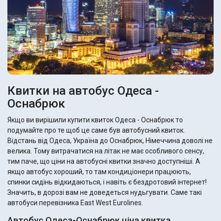
Квитки на автобус Одеса -
Оснабрюк
Якщо ви вирішили купити квиток Одеса - Оснабрюк то
подумайте про те щоб це саме був автобусний квиток.
Відстань від Одеса, Україна до Оснабрюк, Німеччина доволі не
велика. Тому витрачатися на літак не має особливого сенсу,
тим паче, що ціни на автобусні квитки значно доступніші. А
якщо автобус хороший, то там кондиціонери працюють,
спинки сидінь відкидаються, і навіть є бездротовий інтернет!
Значить, в дорозі вам не доведеться нудьгувати. Саме такі
автобуси перевізника East West Eurolines.
Автобус Одеса-Оснабрюк ціна квитка