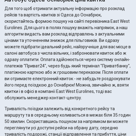
Для того щоб отримати актуальну інформацію про розклад
рейсів та вартість квитків зі Одеса до Оснабрюк,
скористайтесь формою пошуку на сайті перевізника East West
Eurolines. Для цього в полях пошуку вкажіть напрямок, а наш
алгоритм видасть вам розклад відправлень з актуальними
цінами та уточненням знижок для пільговиків. Ви одразу
можете підібрати ідеальний рейс, найзручніше для вас місце в
салоні автобуса з числа вільних, і забронювати квиток або ж
одразу оплатити. Оплата здійснюється через систему онлайн-
платежів "Приват24", через будь який термінал "Приватбанку",
платіжною карткою або ж грошовим переказом. Після оплати
ви отримаєте електронний квиток - не забудьте роздрокувати
його перед поїздкою до Оснабрюк! Можна, звичайно ж, взяти
квитки і в офісі в компанії East West Eurolines, тоді вас
обслужить менеджер контакт-центру.
Тривалість поїздки залежить від конкретного рейсу та
маршруту та в середньому коливається в межах біля 35 годин
50 хвилин. Скориставшись пошуком за напрямком ви можете
переглянути усі доступні рейси на обрану дату, середню
тривалість подорожі, станції відправлення та прибуття, ціни