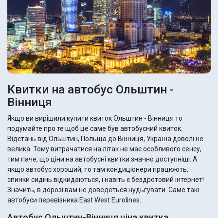
Квитки на автобус Ольштин -
Вінниця
Якщо ви вирішили купити квиток Ольштин - Вінниця то
подумайте про те щоб це саме був автобусний квиток.
Відстань від Ольштин, Польща до Вінниця, Україна доволі не
велика. Тому витрачатися на літак не має особливого сенсу,
тим паче, що ціни на автобусні квитки значно доступніші. А
якщо автобус хороший, то там кондиціонери працюють,
спинки сидінь відкидаються, і навіть є бездротовий інтернет!
Значить, в дорозі вам не доведеться нудьгувати. Саме такі
автобуси перевізника East West Eurolines.
Автобус Ольштин-Вінниця ціна квитка