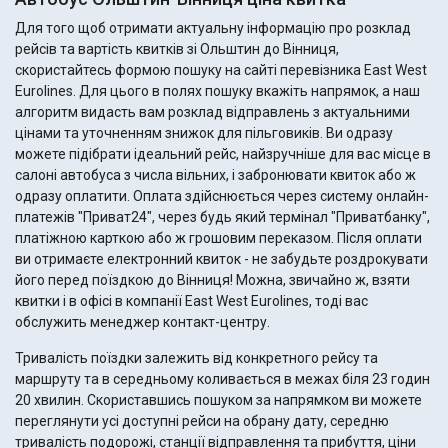
Для того щоб отримати актуальну інформацію про розклад
рейсів та вартість квитків зі Ольштин до Вінниця,
скористайтесь формою пошуку на сайті перевізника East West
Eurolines. Для цього в полях пошуку вкажіть напрямок, а наш
алгоритм видасть вам розклад відправлень з актуальними
цінами та уточненням знижок для пільговиків. Ви одразу
можете підібрати ідеальний рейс, найзручніше для вас місце в
салоні автобуса з числа вільних, і забронювати квиток або ж
одразу оплатити. Оплата здійснюється через систему онлайн-
платежів "Приват24", через будь який термінал "Приватбанку",
платіжною карткою або ж грошовим переказом. Після оплати
ви отримаєте електронний квиток - не забудьте роздрокувати
його перед поїздкою до Вінниця! Можна, звичайно ж, взяти
квитки і в офісі в компанії East West Eurolines, тоді вас
обслужить менеджер контакт-центру.
Тривалість поїздки залежить від конкретного рейсу та
маршруту та в середньому коливається в межах біля 23 годин
20 хвилин. Скориставшись пошуком за напрямком ви можете
переглянути усі доступні рейси на обрану дату, середню
тривалість подорожі, станції відправлення та прибуття, ціни