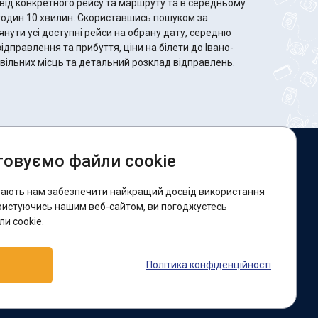
від конкретного рейсу та маршруту та в середньому
 Скориставшись пошуком за
ути усі доступні рейси на обрану дату, середню
відправлення та прибуття, ціни на білети до Івано-
ь вільних місць та детальний розклад відправлень.
овуємо файли cookie
и в соцмережах:
гають нам забезпечити найкращий досвід використання
acebook
ристуючись нашим веб-сайтом, ви погоджуєтесь
и cookie.
ідтримка:
Політика конфіденційності
elegram-бот
Viber
Messenger