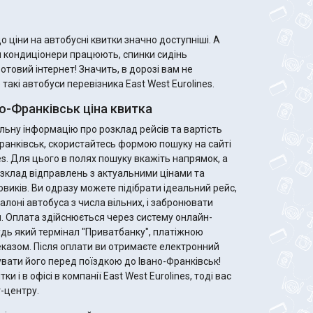
 ціни на автобусні квитки значно доступніші. А
м кондиціонери працюють, спинки сидінь
ротовий інтернет! Значить, в дорозі вам не
акі автобуси перевізника East West Eurolines.
о-Франківськ ціна квитка
ьну інформацію про розклад рейсів та вартість
Франківськ, скористайтесь формою пошуку на сайті
es. Для цього в полях пошуку вкажіть напрямок, а
зклад відправлень з актуальними цінами та
ідеальний рейс,
алоні автобуса з числа вільних, і забронювати
. Оплата здійснюється через систему онлайн-
удь який термінал "Приватбанку", платіжною
те електронний
увати його перед поїздкою до Івано-Франківськ!
и і в офісі в компанії East West Eurolines, тоді вас
-центру.