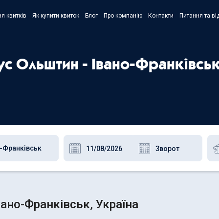
я квитків
Як купити квиток
Блог
Про компанію
Контакти
Питання та ві
- Украї
- Русск
ус Ольштин - Івано-Франківсь
- Polski
- Englis
ано-Франківськ, Україна