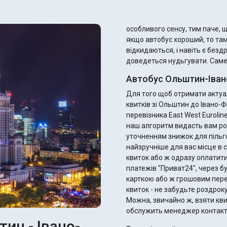
особливого сенсу, тим паче, що
якщо автобус хороший, то та
відкидаються, і навіть є безд
доведеться нудьгувати. Саме т
Автобус Ольштин-Іван
Для того щоб отримати актуал
квитків зі Ольштин до Івано-
перевізника East West Eurolin
наш алгоритм видасть вам ро
уточненням знижок для пільговиків. Ви одразу можете підібрати 
найзручніше для вас місце в с
квиток або ж одразу оплатити
платежів "Приват24", через б
карткою або ж грошовим переказом. Після оплати ви отримає
квиток - не забудьте роздрок
Можна, звичайно ж, взяти квитк
обслужить менеджер контакт
ин - Івано-