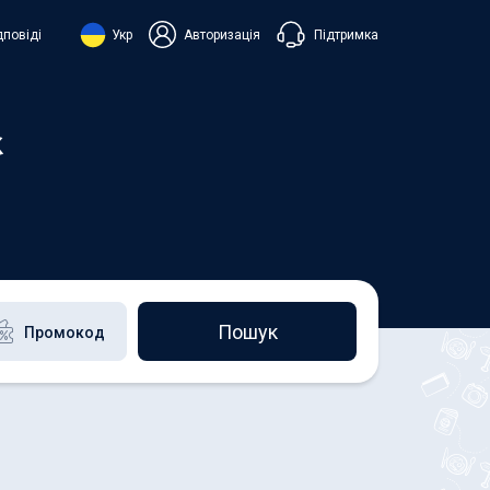
Підтримка
дповіді
Укр
Авторизація
нська
ий
к
+38 098 815 44 44
+48 508 154 444
+49 152 581 544 44
h
Чат в Viber
Чатбот в Telegram
Чат в Messenger
Пошук