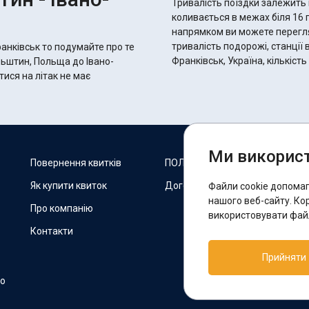
Тривалість поїздки залежить 
коливається в межах біля 16 годин 10 хвилин.
напрямком ви можете переглян
тривалість подорожі, станції 
анківськ то подумайте про те
Франківськ, Україна, кількіст
льштин, Польща до Івано-
тися на літак не має
Ми використ
М
Повернення квитків
ПОЛІТИКА COOKIES
Як купити квиток
Договір оферти
Файли cookie допома
F
нашого веб-сайту. Ко
Про компанію
використовувати файл
Контакти
П
Прийняти
T
но