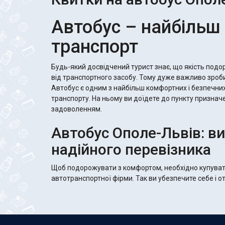
Автобус – найбільш
транспорт
Будь-який досвідчений турист знає, що якість под
від транспортного засобу. Тому дуже важливо зроб
Автобус є одним з найбільш комфортних і безпечних
транспорту. На ньому ви доїдете до пункту признач
задоволенням.
Автобус Ополе-Львів: в
надійного перевізника
Щоб подорожувати з комфортом, необхідно купуват
автотранспортної фірми. Так ви убезпечите себе і о