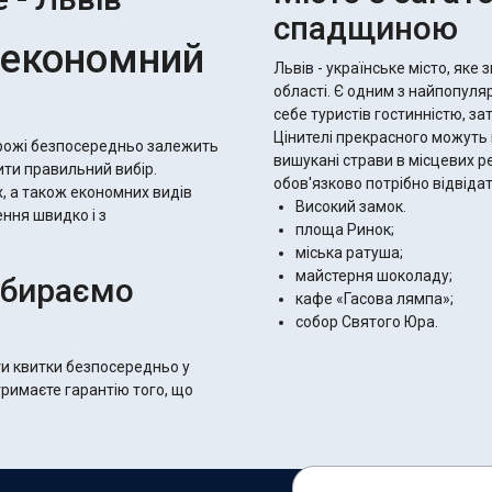
спадщиною
 економний
Львів - українське місто, яке
області. Є одним з найпопуля
себе туристів гостинністю, з
Цінителі прекрасного можуть 
орожі безпосередньо залежить
вишукані страви в місцевих ре
ити правильний вибір.
обов'язково потрібно відвідат
, а також економних видів
Високий замок.
ення швидко і з
площа Ринок;
міська ратуша;
майстерня шоколаду;
ибираємо
кафе «Гасова лямпа»;
собор Святого Юра.
и квитки безпосередньо у
тримаєте гарантію того, що