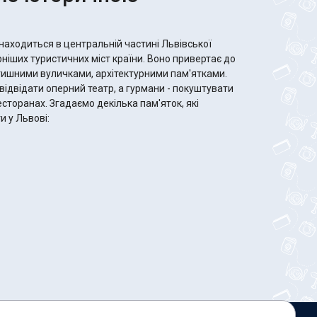
 знаходиться в центральній частині Львівської
рніших туристичних міст країни. Воно привертає до
атишними вуличками, архітектурними пам'ятками.
відвідати оперний театр, а гурмани - покуштувати
сторанах. Згадаємо декілька пам'яток, які
и у Львові: