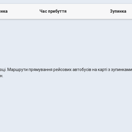
инка
Час прибуття
Зупинка
році. Маршрути прямування рейсових автобусів на карті з зупинкам
н.