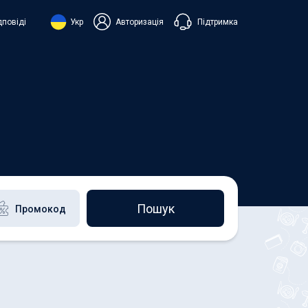
Підтримка
дповіді
Укр
Авторизація
нська
ий
+38 098 815 44 44
+48 508 154 444
+49 152 581 544 44
h
Чат в Viber
Чатбот в Telegram
Чат в Messenger
Пошук