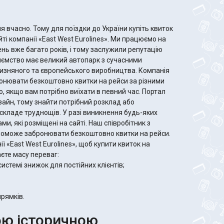
я вчасно. Тому для поїздки до України купіть квиток
ті компанії «East West Eurolines». Ми працюємо на
ь вже багато років, і тому заслужили репутацію
иємство має великий автопарк з сучасними
изняного та європейського виробництва. Компанія
ронювати безкоштовно квитки на рейси за різними
 якщо вам потрібно виїхати в певний час. Портал
айн, тому знайти потрібний розклад або
складе труднощів. У разі виникнення будь-яких
и, які розміщені на сайті. Наш співробітник з
опоможе забронювати безкоштовно квитки на рейси.
 «East West Eurolines», щоб купити квиток на
аєте масу переваг:
истемі знижок для постійних клієнтів;
прямків.
ою історичною