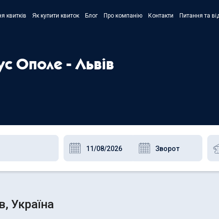
я квитків
Як купити квиток
Блог
Про компанію
Контакти
Питання та ві
- Украї
- Русск
ус Ополе - Львів
- Polski
- Englis
в, Україна