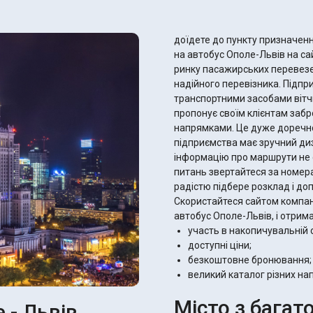
доїдете до пункту призначенн
на автобус Ополе-Львів на сай
ринку пасажирських перевезен
надійного перевізника. Підпр
транспортними засобами вітч
пропонує своїм клієнтам заб
напрямками. Це дуже доречно,
підприємства має зручний диз
інформацію про маршрути не 
питань звертайтеся за номерам
радістю підбере розклад і д
Скористайтеся сайтом компанії
автобус Ополе-Львів, і отрим
участь в накопичувальній с
доступні ціни;
безкоштовне бронювання;
великий каталог різних на
Місто з багат
 - Львів