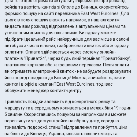
Для того щоб отримати актуальну інформацію про розклад
рейсів та вартість квитків зі Ополе до Вінниця, скористайтесь
формою пошуку на сайті перевізника East West Eurolines. Для
цього в полях пошуку вкажіть напрямок, а наш алгоритм
видасть вам розклад відправлень з актуальними цінами та
уточненням знижок для пільговиків. Ви одразу можете
підібрати ідеальний рейс, найзручніше для вас місце в салоні
автобуса з числа вільних, і забронювати квиток або ж одразу
оплатити. Оплата здійснюється через систему онлайн-
платежів "Приват24", через будь який термінал "Приватбанку",
платіжною карткою або ж грошовим переказом. Після оплати
ви отримаєте електронний квиток - не забудьте роздрокувати
його перед поїздкою до Вінниця! Можна, звичайно ж, взяти
квитки і в офісі в компанії East West Eurolines, тоді вас
обслужить менеджер контакт-центру.
Тривалість поїздки залежить від конкретного рейсу та
маршруту та в середньому коливається в межах біля 19 годин
5 хвилин. Скориставшись пошуком за напрямком ви можете
переглянути усі доступні рейси на обрану дату, середню
тривалість подорожі, станції відправлення та прибуття, ціни
на білети до Вінниця, Україна, кількість вільних місць та