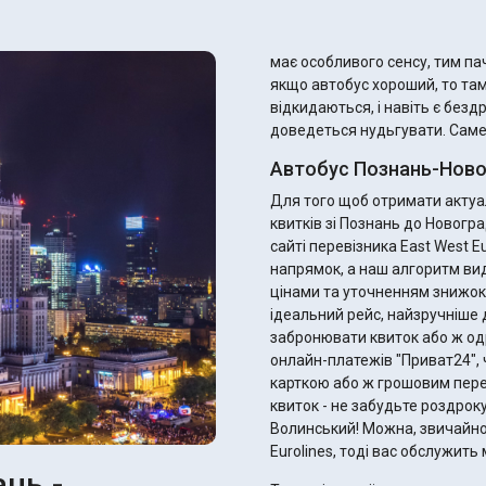
має особливого сенсу, тим пач
якщо автобус хороший, то та
відкидаються, і навіть є безд
доведеться нудьгувати. Саме т
Автобус Познань-Ново
Для того щоб отримати актуал
квитків зі Познань до Новог
сайті перевізника East West E
напрямок, а наш алгоритм ви
цінами та уточненням знижок для пільговиків. 
ідеальний рейс, найзручніше д
забронювати квиток або ж од
онлайн-платежів "Приват24", 
карткою або ж грошовим переказом. Після оплати ви отримає
квиток - не забудьте роздрок
Волинський! Можна, звичайно ж
Eurolines, тоді вас обслужит
нь -