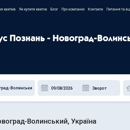
я квитків
Як купити квиток
Блог
Про компанію
Контакти
Питання та ві
- Украї
- Русск
бус Познань - Новоград-Волинс
- Polski
- Englis
воград-Волинський, Україна