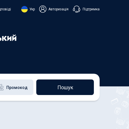
Підтримка
дповіді
Укр
Авторизація
нська
ий
ький
+38 098 815 44 44
+48 508 154 444
+49 152 581 544 44
h
Чат в Viber
Чатбот в Telegram
Чат в Messenger
Пошук