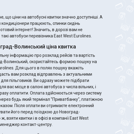
е, що ціни на автобусні квитки значно доступніші. А
м кондиціонери працюють, спинки сидінь
ротовий інтернет! Значить, в дорозі вам не
акі автобуси перевізника East West Eurolines.
град-Волинський ціна квитка
ьну інформацію про розклад рейсів та вартість
рад-Волинський, скористайтесь формою пошуку на
urolines. Для цього в полях пошуку вкажіть
дасть вам розклад відправлень з актуальними
Ви одразу можете підібрати
ля вас місце в салоні автобуса з числа вільних, і
разу оплатити. Оплата здійснюється через систему
через будь який термінал "Приватбанку", платіжною
те електронний
увати його перед поїздкою до Новоград-
, взяти квитки і в офісі в компанії East West
ь менеджер контакт-центру.