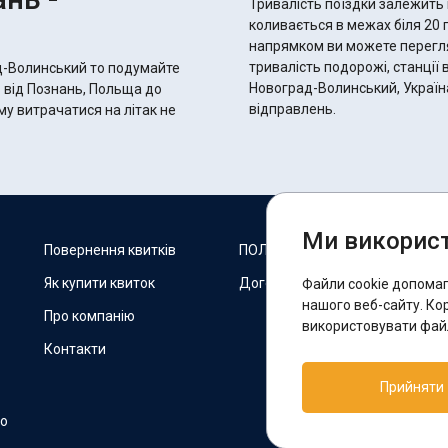
Тривалість поїздки залежить 
коливається в межах біля 20 годин 5 хвилин. С
напрямком ви можете переглян
тривалість подорожі, станції 
д-Волинський то подумайте
Новоград-Волинський, Україна
ь від Познань, Польща до
відправлень.
му витрачатися на літак не
Ми використ
М
Повернення квитків
ПОЛІТИКА COOKIES
Як купити квиток
Договір оферти
Файли cookie допома
F
нашого веб-сайту. Ко
Про компанію
використовувати файл
Контакти
П
Прийняти
T
но