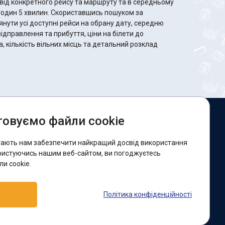
від конкретного рейсу та маршруту та в середньому
користавшись пошуком за
ути усі доступні рейси на обрану дату, середню
відправлення та прибуття, ціни на білети до
, кількість вільних місць та детальний розклад
овуємо файли cookie
и в соцмережах:
гають нам забезпечити найкращий досвід використання
acebook
ристуючись нашим веб-сайтом, ви погоджуєтесь
и cookie.
ідтримка:
Політика конфіденційності
elegram-бот
Viber
Messenger