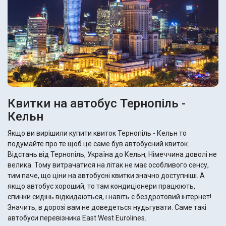
Квитки на автобус Тернопіль -
Кельн
Якщо ви вирішили купити квиток Тернопіль - Кельн то
подумайте про те щоб це саме був автобусний квиток.
Відстань від Тернопіль, Україна до Кельн, Німеччина доволі не
велика. Тому витрачатися на літак не має особливого сенсу,
тим паче, що ціни на автобусні квитки значно доступніші. А
якщо автобус хороший, то там кондиціонери працюють,
спинки сидінь відкидаються, і навіть є бездротовий інтернет!
Значить, в дорозі вам не доведеться нудьгувати. Саме такі
автобуси перевізника East West Eurolines.