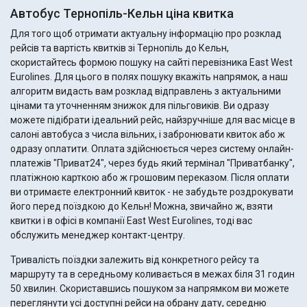
Автобус Тернопіль-Кельн ціна квитка
Для того щоб отримати актуальну інформацію про розклад
рейсів та вартість квитків зі Тернопіль до Кельн,
скористайтесь формою пошуку на сайті перевізника East West
Eurolines. Для цього в полях пошуку вкажіть напрямок, а наш
алгоритм видасть вам розклад відправлень з актуальними
цінами та уточненням знижок для пільговиків. Ви одразу
можете підібрати ідеальний рейс, найзручніше для вас місце в
салоні автобуса з числа вільних, і забронювати квиток або ж
одразу оплатити. Оплата здійснюється через систему онлайн-
платежів "Приват24", через будь який термінал "Приватбанку",
платіжною карткою або ж грошовим переказом. Після оплати
ви отримаєте електронний квиток - не забудьте роздрокувати
його перед поїздкою до Кельн! Можна, звичайно ж, взяти
квитки і в офісі в компанії East West Eurolines, тоді вас
обслужить менеджер контакт-центру.
Тривалість поїздки залежить від конкретного рейсу та
маршруту та в середньому коливається в межах біля 31 годин
50 хвилин. Скориставшись пошуком за напрямком ви можете
переглянути усі доступні рейси на обрану дату, середню