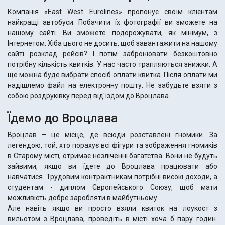
Компанія «East West Eurolines» пропонує своїм клієнтам
найкращі автобуси. Побачити їх фотографії ви зможете на
нашому сайті. Ви зможете подорожувати, як мінімум, з
Інтернетом. Хіба цього не досить, щоб завантажити на нашому
сайті розклад рейсів? І потім забронювати безкоштовно
потрібну кількість квитків. У нас часто трапляються знижки. А
ще можна буде вибрати спосіб оплати квитка. Після оплати ми
надішлемо файл на електронну пошту. Не забудьте взяти з
собою роздруківку перед від'їздом до Вроцлава.
Їдемо до Вроцлава
Вроцлав – це місце, де всюди розставлені гномики. За
легендою, той, хто порахує всі фігури та зображення гномиків
в Старому місті, отримає незліченні багатства. Вони не будуть
зайвими, якщо ви їдете до Вроцлава працювати або
навчатися. Трудовим контрактникам потрібні високі доходи, а
студентам - диплом Європейського Союзу, щоб мати
можливість добре заробляти в майбутньому.
Але навіть якщо ви просто взяли квиток на лоукост з
вильотом з Вроцлава, проведіть в місті хоча б пару годин.