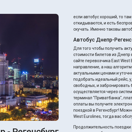
если автобус хороший, то та
откидываются, и есть беспров
скучать. Именно таковы автоб
Автобус Днепр-Регенс
Для того чтобы получить ак
стоимости билетов из Днепр 
сайте перевозчика East West E
направление, а наш алгоритм
актуальными ценами и уточнением ск
подобрать идеальный рейс, у
свободных, и забронировать 
осуществляется через систем
терминал "Приватбанка", плате
оплаты вы получите электрон
поездкой в Регенсбург! Можно
West Eurolines, тогда вас об
Продолжительность поездки з
р - Регенсбург