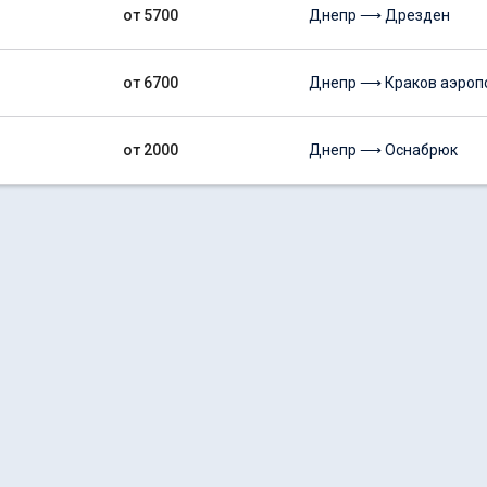
от 5700
Днепр ⟶ Дрезден
от 6700
Днепр ⟶ Краков аэроп
от 2000
Днепр ⟶ Оснабрюк