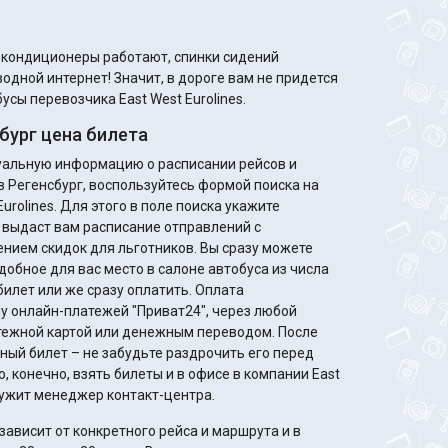
м кондиционеры работают, спинки сидений
одной интернет! Значит, в дороге вам не придется
усы перевозчика East West Eurolines.
бург цена билета
туальную информацию о расписании рейсов и
в Регенсбург, воспользуйтесь формой поиска на
urolines. Для этого в поле поиска укажите
 выдаст вам расписание отправлений с
идок для льготников. Вы сразу можете
добное для вас место в салоне автобуса из числа
билет или же сразу оплатить. Оплата
у онлайн-платежей "Приват24", через любой
жной картой или денежным переводом. После
ный билет – не забудьте раздрочить его перед
, конечно, взять билеты и в офисе в компании East
служит менеджер контакт-центра.
ависит от конкретного рейса и маршрута и в