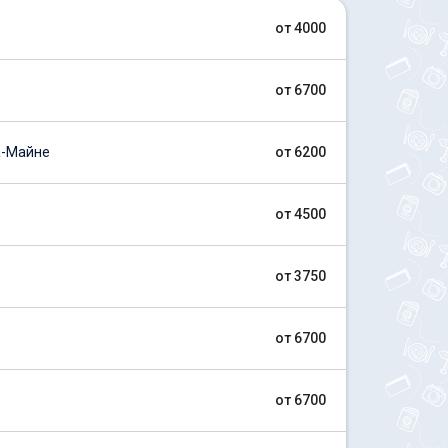
от 4000
от 6700
а-Майне
от 6200
от 4500
от 3750
от 6700
от 6700