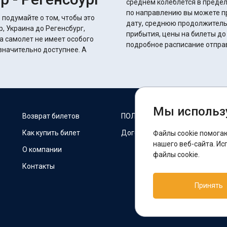
среднем колеблется в пределах 38 часов 20 
по направлению вы можете п
 подумайте о том, чтобы это
дату, среднюю продолжитель
, Украина до Регенсбург,
прибытия, цены на билеты до
а самолет не имеет особого
подробное расписание отпра
начительно доступнее. А
Мы использ
М
Возврат билетов
ПОЛИТИКА COOKIES
Как купить билет
Договор оферты
Файлы cookie помога
F
нашего веб-сайта. Ис
О компании
файлы cookie.
Контакты
П
Принять
T