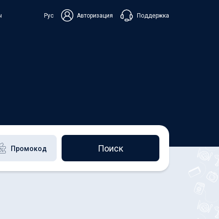
Поддержка
ы
Рус
Авторизация
ька
+38 098 815 44 44
+48 508 154 444
+49 152 581 544 44
Чат в Viber
Чатбот в Telegram
Чат в Messenger
Поиск