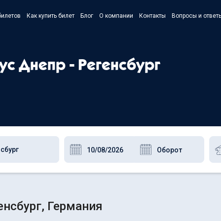
билетов
Как купить билет
Блог
О компании
Контакты
Вопросы и ответ
- Українс
- Русский
ус Днепр - Регенсбург
- Polski
- English
енсбург, Германия