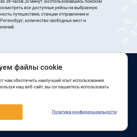
минут. Воспользовавшись поиском
росмотреть все доступные рейсы на выбранную
ность путешествия, станции отправления и
 Регенсбург, количество свободных мест и
влений.
уем файлы cookie
ы в соцсетях:
ют нам обеспечить наилучший опыт использования
acebook
пользуя наш веб-сайт, вы соглашаетесь использовать
оддержка:
Политика конфиденциальности
elegram-бот
Viber
Messenger