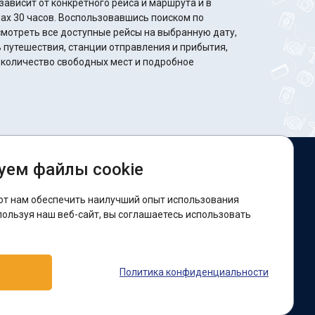
ависит от конкретного рейса и маршрута и в
зовавшись поиском по
мотреть все доступные рейсы на выбранную дату,
путешествия, станции отправления и прибытия,
 количество свободных мест и подробное
уем файлы cookie
ы в соцсетях:
ют нам обеспечить наилучший опыт использования
acebook
пользуя наш веб-сайт, вы соглашаетесь использовать
оддержка:
Политика конфиденциальности
elegram-бот
Viber
Messenger