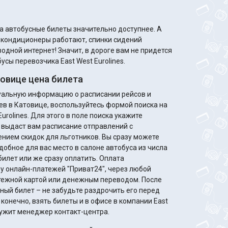
а автобусные билеты значительно доступнее. А
м кондиционеры работают, спинки сидений
одной интернет! Значит, в дороге вам не придется
усы перевозчика East West Eurolines.
овице цена билета
туальную информацию о расписании рейсов и
ев в Катовице, воспользуйтесь формой поиска на
urolines. Для этого в поле поиска укажите
 выдаст вам расписание отправлений с
идок для льготников. Вы сразу можете
добное для вас место в салоне автобуса из числа
билет или же сразу оплатить. Оплата
у онлайн-платежей "Приват24", через любой
жной картой или денежным переводом. После
ный билет – не забудьте раздрочить его перед
конечно, взять билеты и в офисе в компании East
служит менеджер контакт-центра.