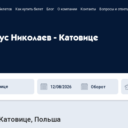
билетов
Как купить билет
Блог
О компании
Контакты
Вопросы и ответ
- Українс
- Русский
ус Николаев - Катовице
- Polski
- English
 Катовице, Польша