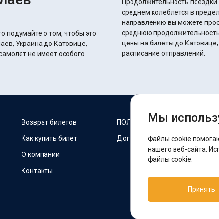
Продолжительность поездки з
среднем колеблется в пределах 30 часов. Восполь
направлению вы можете прос
среднюю продолжительность 
о подумайте о том, чтобы это
цены на билеты до Катовице,
аев, Украина до Катовице,
расписание отправлений.
самолет не имеет особого
Мы использ
М
Возврат билетов
ПОЛИТИКА COOKIES
Как купить билет
Договор оферты
Файлы cookie помога
F
нашего веб-сайта. Ис
О компании
файлы cookie.
Контакты
П
Принять
T