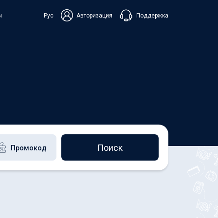
Поддержка
ы
Рус
Авторизация
ька
+38 098 815 44 44
+48 508 154 444
+49 152 581 544 44
Чат в Viber
Чатбот в Telegram
Чат в Messenger
Поиск