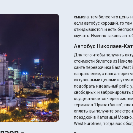
смысла, тем более что цены н
если автобус хороший, то та
откидываются, и есть беспров
скучать. Именно таковы автоб
Автобус Николаев-Кат
Для того чтобы получить ак
стоимости билетов из Никола
сайте перевозчика East West E
направление, а наш алгоритм
актуальными ценами и уточнением ск
подобрать идеальный рейс, у
свободных, и забронировать 
осуществляется через систем
терминал "Приватбанка", плате
оплаты вы получите электрон
поездкой в Катовице! Можно, 
West Eurolines, тогда вас об
лаев -