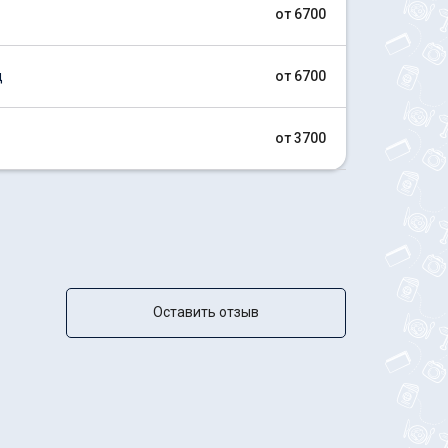
от 6700
д
от 6700
от 3700
Оставить отзыв