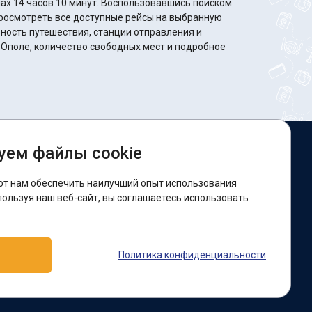
минут. Воспользовавшись поиском
росмотреть все доступные рейсы на выбранную
ность путешествия, станции отправления и
 Ополе, количество свободных мест и подробное
уем файлы cookie
ы в соцсетях:
ют нам обеспечить наилучший опыт использования
acebook
пользуя наш веб-сайт, вы соглашаетесь использовать
оддержка:
Политика конфиденциальности
elegram-бот
Viber
Messenger