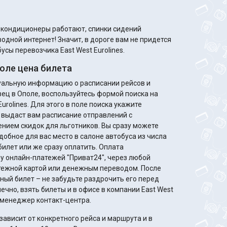
м кондиционеры работают, спинки сидений
одной интернет! Значит, в дороге вам не придется
усы перевозчика East West Eurolines.
оле цена билета
туальную информацию о расписании рейсов и
вец в Ополе, воспользуйтесь формой поиска на
urolines. Для этого в поле поиска укажите
 выдаст вам расписание отправлений с
идок для льготников. Вы сразу можете
добное для вас место в салоне автобуса из числа
билет или же сразу оплатить. Оплата
у онлайн-платежей "Приват24", через любой
жной картой или денежным переводом. После
ный билет – не забудьте раздрочить его перед
ечно, взять билеты и в офисе в компании East West
т менеджер контакт-центра.
ависит от конкретного рейса и маршрута и в