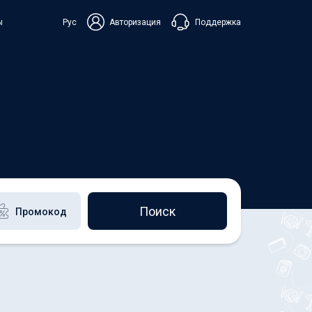
Поддержка
ы
Рус
Авторизация
ька
+38 098 815 44 44
+48 508 154 444
+49 152 581 544 44
Чат в Viber
Чатбот в Telegram
Чат в Messenger
Поиск