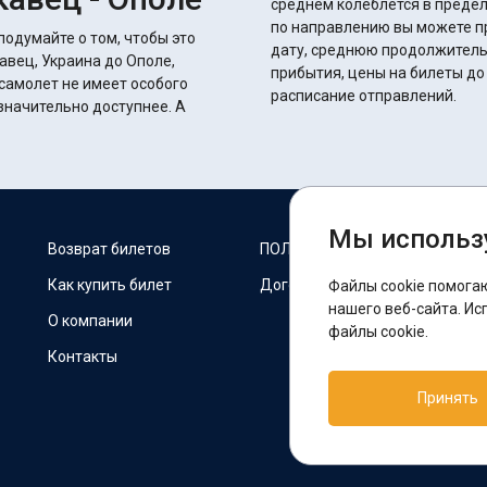
среднем колеблется в пределах 14 часов 10 
по направлению вы можете п
подумайте о том, чтобы это
дату, среднюю продолжитель
авец, Украина до Ополе,
прибытия, цены на билеты до
самолет не имеет особого
расписание отправлений.
начительно доступнее. А
Мы использ
М
Возврат билетов
ПОЛИТИКА COOKIES
Как купить билет
Договор оферты
Файлы cookie помога
F
нашего веб-сайта. Ис
О компании
файлы cookie.
Контакты
П
Принять
T