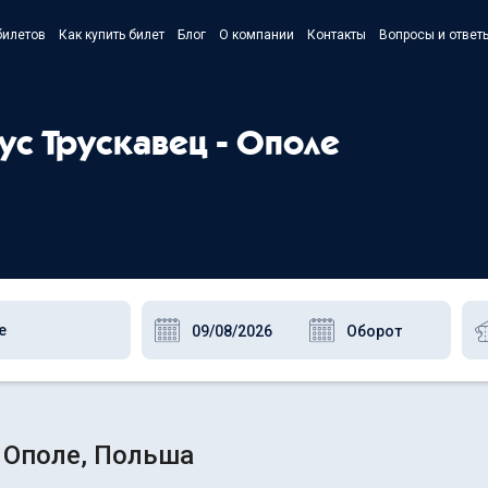
билетов
Как купить билет
Блог
О компании
Контакты
Вопросы и ответ
- Українс
- Русский
ус Трускавец - Ополе
- Polski
- English
- Ополе, Польша