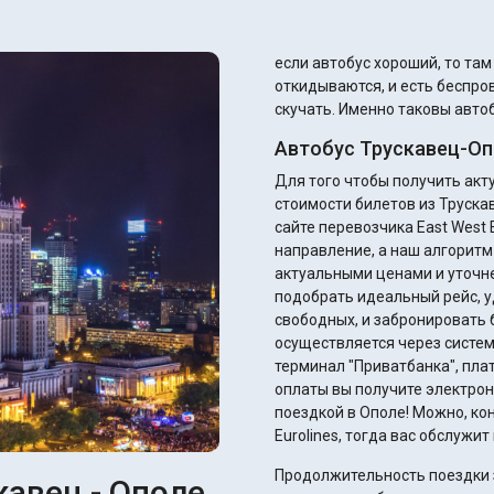
если автобус хороший, то та
откидываются, и есть беспров
скучать. Именно таковы автоб
Автобус Трускавец-Оп
Для того чтобы получить ак
стоимости билетов из Труска
сайте перевозчика East West E
направление, а наш алгоритм
актуальными ценами и уточнением ск
подобрать идеальный рейс, у
свободных, и забронировать 
осуществляется через систем
терминал "Приватбанка", плате
оплаты вы получите электрон
поездкой в Ополе! Можно, кон
Eurolines, тогда вас обслужи
Продолжительность поездки з
кавец - Ополе