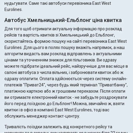
нудьгувати. Саме такі автобуси перевізника East West
Eurolines.
Автобус Хмельницький-Ельблонг ціна квитка
Для того щоб отримати актуальну інформацію про розклад
рейсів та вартість квитків зі Хмельницький до Ельблонг,
скористайтесь формою пошуку на сайті перевізника East West
Eurolines. Для цього в полях пошуку вкажіть напрямок, а наш
алгоритм видасть вам розклад відправлень з актуальними
цінами та уточненням знижок для пільговиків. Ви одразу
можете підібрати ідеальний рейс, найзручніше для вас місце в
салоні автобуса з числа вільних, і забронювати квиток або ж
одразу оплатити. Оплата здійснюється через систему онлайн-
платежів "Приват24", через будь який термінал "Приватбанку",
платіжною карткою або ж грошовим переказом. Після оплати
ви отримаєте електронний квиток - не забудьте роздрокувати
його перед поїздкою до Ельблонг! Можна, звичайно ж, взяти
квитки і в офісі в компанії East West Eurolines, тоді вас
обслужить менеджер контакт-центру.
Тривалість поїздки залежить від конкретного рейсу та