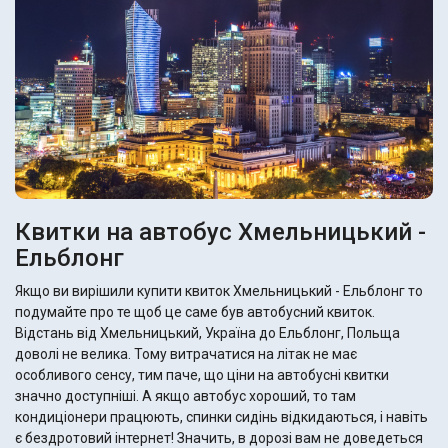
Квитки на автобус Хмельницький -
Ельблонг
Якщо ви вирішили купити квиток Хмельницький - Ельблонг то
подумайте про те щоб це саме був автобусний квиток.
Відстань від Хмельницький, Україна до Ельблонг, Польща
доволі не велика. Тому витрачатися на літак не має
особливого сенсу, тим паче, що ціни на автобусні квитки
значно доступніші. А якщо автобус хороший, то там
кондиціонери працюють, спинки сидінь відкидаються, і навіть
є бездротовий інтернет! Значить, в дорозі вам не доведеться