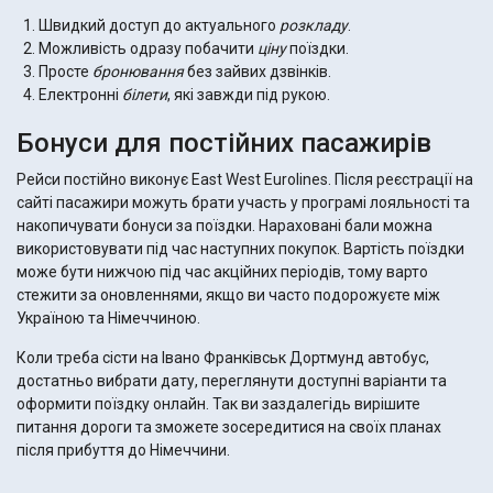
Швидкий доступ до актуального
розкладу
.
Можливість одразу побачити
ціну
поїздки.
Просте
бронювання
без зайвих дзвінків.
Електронні
білети
, які завжди під рукою.
Бонуси для постійних пасажирів
Рейси постійно виконує East West Eurolines. Після реєстрації на
сайті пасажири можуть брати участь у програмі лояльності та
накопичувати бонуси за поїздки. Нараховані бали можна
використовувати під час наступних покупок. Вартість поїздки
може бути нижчою під час акційних періодів, тому варто
стежити за оновленнями, якщо ви часто подорожуєте між
Україною та Німеччиною.
Коли треба сісти на Івано Франківськ Дортмунд автобус,
достатньо вибрати дату, переглянути доступні варіанти та
оформити поїздку онлайн. Так ви заздалегідь вирішите
питання дороги та зможете зосередитися на своїх планах
після прибуття до Німеччини.