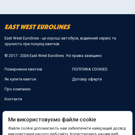
East West Eurolines - це хороші автобуси, відмінний сервіс та
зручність при покупці квитків
© 2017 - 2026 East West Eurolines. Усі права захищено
Повернення квитків
ПОЛІТИКА COOKIES
Як купити квиток
Договір оферти
Про компанію
Контакти
Ми в соцмережах:
Ми використовуємо файли cookie
Файли cookie допомагають нам забезпечити найкращий досвід
Facebook
використання нашого веб-сайту. Користуючись нашим веб-