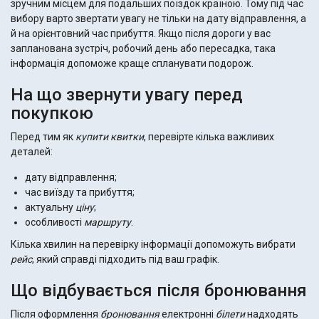
зручним місцем для подальших поїздок країною. Тому під час
вибору варто звертати увагу не тільки на дату відправлення, а
й на орієнтовний час прибуття. Якщо після дороги у вас
запланована зустріч, робочий день або пересадка, така
інформація допоможе краще спланувати подорож.
На що звернути увагу перед
покупкою
Перед тим як
купити
квитки
, перевірте кілька важливих
деталей:
дату відправлення;
час виїзду та прибуття;
актуальну
ціну
;
особливості
маршруту
.
Кілька хвилин на перевірку інформації допоможуть вибрати
рейс
, який справді підходить під ваш графік.
Що відбувається після бронювання
Після оформлення
бронювання
електронні
білети
надходять