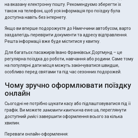
на вказану електронну пошту. Рекомендуємо зберегти їх
також на телефоні, щоб уся інформація про поїздку була
доступна навіть без інтернету.
Якщо ви вперше подорожуєте до Німеччини автобусом, варто
заздалегідь перевірити документи та адресу відправлення.
Решта інформації вже буде міститися у квитку.
Для багатьох пасажирів Івано Франківськ Дортмунд – це
регулярна поїздка до роботи, навчання або родини. Саме тому
на популярні дати місця можуть закінчуватися швидше,
особливо перед святами та під час сезонних подорожей.
Чому зручно оформлювати поїздку
онлайн
Сьогодні не потрібно шукати касу або підлаштовуватися під її
графік. Ви можете
замовити
квитки
на ewe.ua, переглянути
доступний
рейс
і завершити оформлення всього за кілька
хвилин.
Переваги онлайн-оформлення: