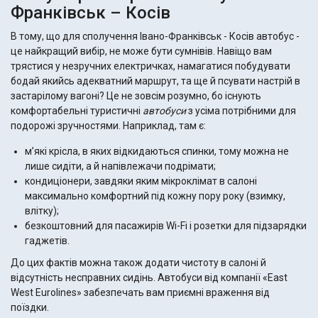
Франківськ – Косів
В тому, що для сполучення Івано-Франківськ - Косів автобус -
це найкращий вибір, не може бути сумнівів. Навіщо вам
трястися у незручних електричках, намагатися побудувати
бодай якийсь адекватний маршрут, та ще й псувати настрій в
застарілому вагоні? Це не зовсім розумно, бо існують
комфортабельні туристичні
автобуси
з усіма потрібними для
подорожі зручностями. Наприклад, там є:
м’які крісла, в яких відкидаються спинки, тому можна не
лише сидіти, а й напівлежачи подрімати;
кондиціонери, завдяки яким мікроклімат в салоні
максимально комфортний під кожну пору року (взимку,
влітку);
безкоштовний для пасажирів Wi-Fi і розетки для підзарядки
гаджетів.
До цих фактів можна також додати чистоту в салоні й
відсутність несправних сидінь. Автобуси від компанії «East
West Eurolines» забезпечать вам приємні враження від
поїздки.