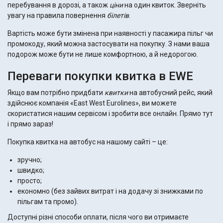
перебування в дорозі, а також
ціни
на один квиток. Зверніть
увагу на правила повернення
білетів
.
Вартість може бути змінена при наявності у пасажира пільг чи
промокоду, який можна застосувати на покупку. З нами ваша
подорож може бути не лише комфортною, а й недорогою.
Переваги покупки квитка в EWE
Якщо вам потрібно придбати
квитки
на автобусний рейс, який
здійснює компанія «East West Eurolines», ви можете
скористатися нашим сервісом і зробити все онлайн. Прямо тут
і прямо зараз!
Покупка квитка на автобус на нашому сайті – це:
зручно;
швидко;
просто;
економно (без зайвих витрат і на додачу зі знижками по
пільгам та промо).
Доступні різні способи оплати, після чого ви отримаєте