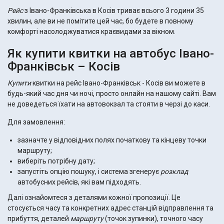
Рейс
з Івано-Франківська в Косів триває всього 3 години 35
хвилин, але ви не помітите цей час, бо будете в повному
комфорті насолоджуватися краєвидами за вікном.
Як купити квитки на автобус Івано-
Франківськ – Косів
Купити
квитки на рейс Івано-Франківськ - Косів ви можете в
будь-який час дня чи ночі, просто онлайн на нашому сайті. Вам
не доведеться їхати на автовокзал та стояти в черзі до каси.
Для замовлення:
зазначте у відповідних полях початкову та кінцеву точки
маршруту;
виберіть потрібну дату;
запустіть опцію пошуку, і система згенерує
розклад
автобусних рейсів, які вам підходять.
Далі ознайомтеся з деталями кожної пропозиції. Це
стосується часу та конкретних адрес станцій відправлення та
прибуття, деталей
маршруту
(точок зупинки), точного часу