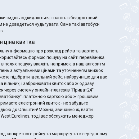
и сидінь відкидаються, і навіть є бездротовий
ам не доведеться нудьгувати. Саме такі автобуси
s.
 ціна квитка
ьну інформацію про розклад рейсів та вартість
 скористайтесь формою пошуку на сайті перевізника
го в полях пошуку вкажіть напрямок, а наш алгоритм
лень з актуальними цінами та уточненням знижок
ла вільних, і забронювати квиток або ж одразу
я через систему онлайн-платежів "Приват24",
риватбанку", платіжною карткою або ж грошовим
здкою до Ольштин! Можна, звичайно ж, взяти
st West Eurolines, тоді вас обслужить менеджер
від конкретного рейсу та маршруту та в середньому