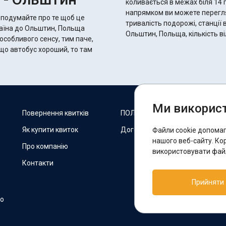
коливається в межах біля 14 годин 35 хвилин.
напрямком ви можете переглян
 подумайте про те щоб це
тривалість подорожі, станції 
країна до Ольштин, Польща
Ольштин, Польща, кількість в
 особливого сенсу, тим паче,
Ми використ
М
Повернення квитків
ПОЛІТИКА COOKIES
Як купити квиток
Договір оферти
Файли cookie допома
F
нашого веб-сайту. Ко
Про компанію
використовувати файл
Контакти
П
Прийняти
T
но