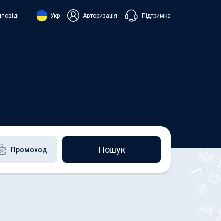
Підтримка
дповіді
Укр
Авторизація
нська
ий
+38 098 815 44 44
+48 508 154 444
+49 152 581 544 44
h
Чат в Viber
Чатбот в Telegram
Чат в Messenger
Пошук