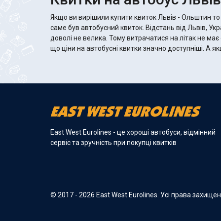
Якщо ви вирішили купити квиток Львів - Ольштин то
саме був автобусний квиток. Відстань від Львів, У
доволі не велика. Тому витрачатися на літак не має
що ціни на автобусні квитки значно доступніші. А якщо автобус хороший, то там
East West Eurolines - це хороші автобуси, відмінний
сервіс та зручність при покупці квитків
© 2017 - 2026 East West Eurolines. Усі права захище