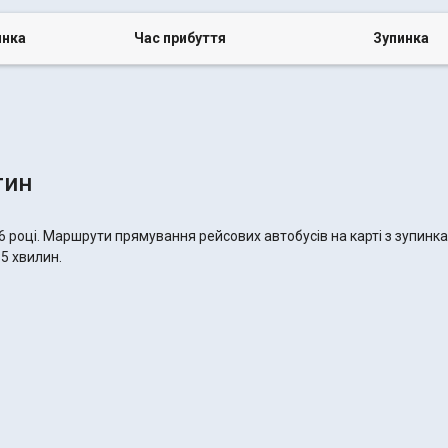
инка
Час прибуття
Зупинка
тин
6 році. Маршрути прямування рейсових автобусів на карті з зупинк
35 хвилин.