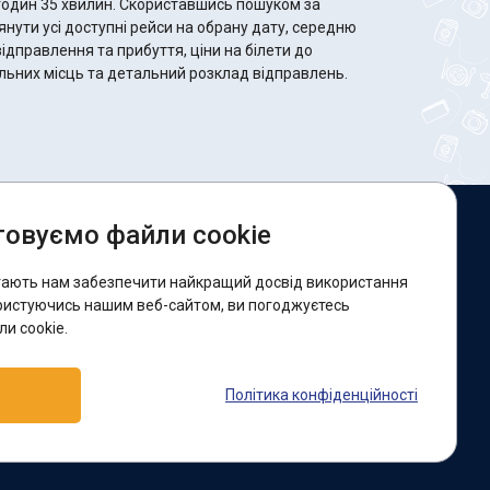
 Скориставшись пошуком за
ути усі доступні рейси на обрану дату, середню
відправлення та прибуття, ціни на білети до
ільних місць та детальний розклад відправлень.
овуємо файли cookie
и в соцмережах:
гають нам забезпечити найкращий досвід використання
acebook
ристуючись нашим веб-сайтом, ви погоджуєтесь
и cookie.
ідтримка:
Політика конфіденційності
elegram-бот
Viber
Messenger