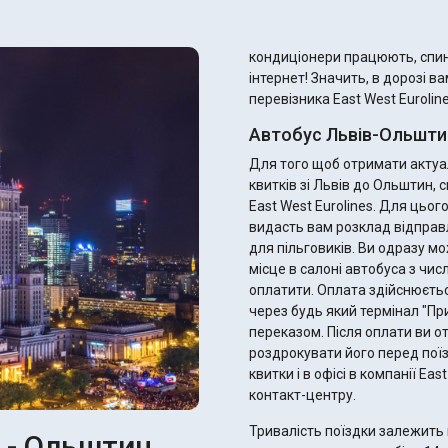
кондиціонери працюють, спинк
інтернет! Значить, в дорозі в
перевізника East West Euroline
Автобус Львів-Ольштин
Для того щоб отримати актуал
квитків зі Львів до Ольштин,
East West Eurolines. Для цьо
видасть вам розклад відправ
для пільговиків. Ви одразу можете підібрати ідеальний рейс, найзручніше для вас
місце в салоні автобуса з чис
оплатити. Оплата здійснюєтьс
через будь який термінал "П
переказом. Після оплати ви отримаєте електронний квиток - не забудьте
роздрокувати його перед пої
квитки і в офісі в компанії Ea
контакт-центру.
Тривалість поїздки залежить 
в - Ольштин