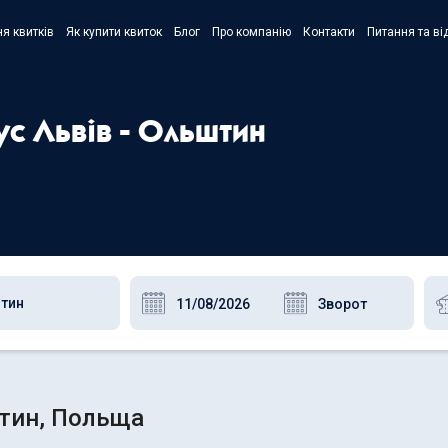
я квитків
Як купити квиток
Блог
Про компанію
Контакти
Питання та ві
- Украї
- Русск
ус Львів - Ольштин
- Polski
- Englis
штин, Польща