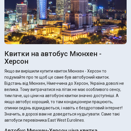
Квитки на автобус Мюнхен -
Херсон
Якщо ви вирішили купити квиток Мюнхен - Херсон то
подумайте про те щоб це саме був автобусний квиток.
Відстань від Мюнхен, Німеччина до Херсон, Україна доволі не
велика. Тому витрачатися на літак не має особливого сенсу,
тим паче, що ціни на автобусні квитки значно доступніші. А
якщо автобус хороший, то там кондиціонери працюють,
спинки сидінь відкидаються, і навіть є бездротовий інтернет!
Значить, в дорозі вам не доведеться нудьгувати. Саме такі
автобуси перевізника East West Eurolines.
Автобус Мюнхен-Херсон ціна квитка