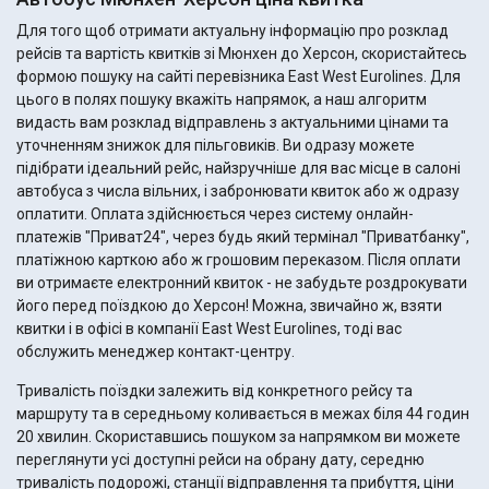
Для того щоб отримати актуальну інформацію про розклад
рейсів та вартість квитків зі Мюнхен до Херсон, скористайтесь
формою пошуку на сайті перевізника East West Eurolines. Для
цього в полях пошуку вкажіть напрямок, а наш алгоритм
видасть вам розклад відправлень з актуальними цінами та
уточненням знижок для пільговиків. Ви одразу можете
підібрати ідеальний рейс, найзручніше для вас місце в салоні
автобуса з числа вільних, і забронювати квиток або ж одразу
оплатити. Оплата здійснюється через систему онлайн-
платежів "Приват24", через будь який термінал "Приватбанку",
платіжною карткою або ж грошовим переказом. Після оплати
ви отримаєте електронний квиток - не забудьте роздрокувати
його перед поїздкою до Херсон! Можна, звичайно ж, взяти
квитки і в офісі в компанії East West Eurolines, тоді вас
обслужить менеджер контакт-центру.
Тривалість поїздки залежить від конкретного рейсу та
маршруту та в середньому коливається в межах біля 44 годин
20 хвилин. Скориставшись пошуком за напрямком ви можете
переглянути усі доступні рейси на обрану дату, середню
тривалість подорожі, станції відправлення та прибуття, ціни