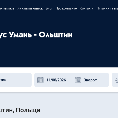
я квитків
Як купити квиток
Блог
Про компанію
Контакти
Питання та ві
- Украї
- Русск
ус Умань - Ольштин
- Polski
- Englis
штин, Польща