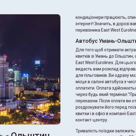
кондиціонери працюють, спинк
інтернет! Значить, в дорозі в
перевізника East West Euroline
Автобус Умань-Ольшти
Для того щоб отримати актуал
квитків зі Умань до Ольштин,
East West Eurolines. Для цьо
видасть вам розклад відправ
для пільговиків. Ви одразу можете підібрати ідеальний рейс, найзручніше для вас
місце в салоні автобуса з чис
оплатити. Оплата здійснюєтьс
через будь який термінал "П
переказом. Після оплати ви отримаєте електронний квиток - не забудьте
роздрокувати його перед пої
квитки і в офісі в компанії Ea
контакт-центру.
Тривалість поїздки залежить 
ь - Ольштин