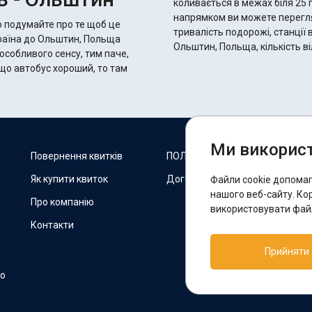
коливається в межах біля 25 годин 50 хвилин.
напрямком ви можете переглян
о подумайте про те щоб це
тривалість подорожі, станції 
країна до Ольштин, Польща
Ольштин, Польща, кількість в
 особливого сенсу, тим паче,
Ми використ
М
Повернення квитків
ПОЛІТИКА COOKIES
Як купити квиток
Договір оферти
Файли cookie допома
F
нашого веб-сайту. Ко
Про компанію
використовувати файл
Контакти
П
Прийняти
T
но