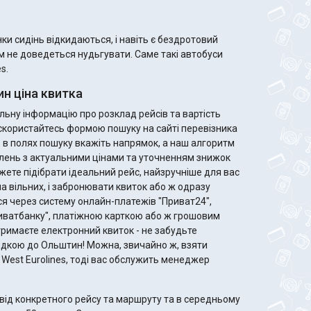
и сидінь відкидаються, і навіть є бездротовий
ам не доведеться нудьгувати. Саме такі автобуси
s.
н ціна квитка
ьну інформацію про розклад рейсів та вартість
 скористайтесь формою пошуку на сайті перевізника
го в полях пошуку вкажіть напрямок, а наш алгоритм
лень з актуальними цінами та уточненням знижок
ла вільних, і забронювати квиток або ж одразу
я через систему онлайн-платежів "Приват24",
риватбанку", платіжною карткою або ж грошовим
здкою до Ольштин! Можна, звичайно ж, взяти
st West Eurolines, тоді вас обслужить менеджер
від конкретного рейсу та маршруту та в середньому