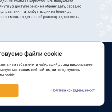
 Скориставшись пошуком за
ути усі доступні рейси на обрану дату, середню
відправлення та прибуття, ціни на білети до
ільних місць та детальний розклад відправлень.
овуємо файли cookie
и в соцмережах:
гають нам забезпечити найкращий досвід використання
acebook
ристуючись нашим веб-сайтом, ви погоджуєтесь
и cookie.
ідтримка:
Політика конфіденційності
elegram-бот
Viber
Messenger