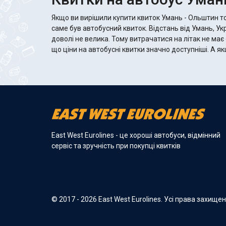
Якщо ви вирішили купити квиток Умань - Ольштин т
саме був автобусний квиток. Відстань від Умань, У
доволі не велика. Тому витрачатися на літак не має
що ціни на автобусні квитки значно доступніші. А якщо автобус хороший, то там
East West Eurolines - це хороші автобуси, відмінний
сервіс та зручність при покупці квитків
© 2017 - 2026 East West Eurolines. Усі права захище