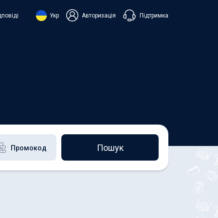
Підтримка
дповіді
Укр
Авторизація
нська
ий
+38 098 815 44 44
+48 508 154 444
+49 152 581 544 44
h
Чат в Viber
Чатбот в Telegram
Чат в Messenger
Пошук